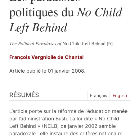
No Child
politiques du
Left Behind
The Political Paradoxes of
No Child Left Behind
François
Vergniolle de Chantal
Article publié le 01 janvier 2008.
Résumés
RÉSUMÉS
Plan
Français
English
Texte
Bibliographie
L’article porte sur la réforme de l’éducation menée
Notes
par l’administration Bush. La loi dite « No Child
Citer cet article
Left Behind » (NCLB) de janvier 2002 semble
Auteur
paradoxale : elle instaure des critères nationaux