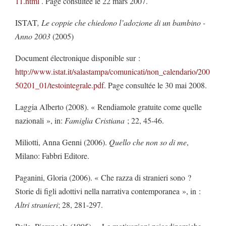
11.html
. Page consultée le 22 mars 2007.
ISTAT
,
Le coppie che chiedono l’adozione di un bambino -
Anno 2003
(2005)
Document électronique disponible sur :
http://www.istat.it/salastampa/comunicati/non_calendario/200
50201_01/testointegrale.pdf
. Page consultée le 30 mai 2008.
Laggia Alberto (2008). « Rendiamole gratuite come quelle
nazionali », in:
Famiglia Cristiana
; 22, 45-46.
Miliotti, Anna Genni (2006).
Quello che non so di me
,
Milano: Fabbri Editore.
Paganini, Gloria (2006). « Che razza di stranieri sono ?
Storie di figli adottivi nella narrativa contemporanea », in :
Altri stranieri
; 28, 281-297.