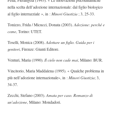
Peila, Pierangela (1995). « Le motivazioni psicodinamiche
nella scelta dell’adozione internazionale: dal figlio biologico
al figlio interrazziale », in :
Minori Giustizia
; 3, 25-33.
Tonizzo, Frida / Micucci, Donata (2003).
Adozione: perché e
come
, Torino: UTET.
Toselli, Monica (2008).
Adottare un figlio. Guida per i
genitori
, Firenze: Giunti Editore.
Venturi, Maria (1990).
Il cielo non cade mai
, Milano: BUR.
Vincitorio, Maria Maddalena (1995). « Qualche problema in
più nell’adozione internazionale», in :
Minori Giustizia
; 3,
34-37.
Zecchi, Stefano (2003).
Amata per caso. Romanzo di
un’adozione
, Milano: Mondadori.