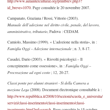
http://www.aulaintercultural.org/printbrev.php3?
id_breve=1070
. Page consultée le 20 novembre 2007.
Campanato, Graziana / Rossi, Vittorio (2003).
Manuale
dell
’
adozione
nel
diritto
civile, penale, del lavoro,
amministrativo, tributario
, Padova : CEDAM.
Camiolo, Massimo (1999). « L’adozione nella storia», in :
Famiglia Oggi – Adozione internazionale
; n. 3, 8-17.
Casadei, Dario (2003). « Risvolti psicologici – Il
concepimento come ossessione», in :
Famiglia Oggi –
Procreazione ad ogni costo
; 12,
20-27.
Classi ponte per alunni stranieri - Sì della Camera a
mozione Lega
(2008). Document électronique consultable à :
http://www.repubblica.it/2008/10/sezioni/scuola_e_universita/
servizi/classi-inserimento/classi-inserimento/classi-
inserimento.html?ref=search
. Page consultée le 15 octobre