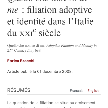
me
: filiation adoptive
et identité dans l’Italie
e
du
xxi
siècle
Quello che non so di me
: Adoptive Filiation and Identity in
st
21
Century Italy
Enrica
Bracchi
Article publié le 01 décembre 2008.
Résumés
RÉSUMÉS
Texte
Français
English
Bibliographie
Notes
La question de la filiation se situe au croisement
Citer cet article