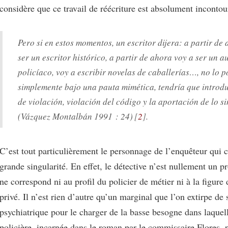
considère que ce travail de réécriture est absolument incontou
Pero si en estos momentos, un escritor dijera: a partir de
ser un escritor histórico, a partir de ahora voy a ser un a
policíaco, voy a escribir novelas de caballerías…, no lo 
simplemente bajo una pauta mimética, tendría que introduc
de violación, violación del código y la aportación de lo s
(Vázquez Montalbán 1991 : 24)
2
.
C’est tout particulièrement le personnage de l’enquêteur qui c
grande singularité. En effet, le détective n’est nullement un pr
ne correspond ni au profil du policier de métier ni à la figure 
privé. Il n’est rien d’autre qu’un marginal que l’on extirpe de 
psychiatrique pour le charger de la basse besogne dans laquelle
policière, incarnée dans le roman par le commissaire Flores, 