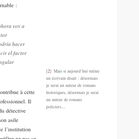
rnable :
 ahora voy a
utor
podría hacer
ir el factor
ingular
2
Mais si aujourd’hui même
un écrivain disait : désormais
je serai un auteur de romans
ontribue à cette
historiques, désormais je serai
un auteur de romans
ofessionnel. Il
policiers
…
du détective
son asile
 l’institution
préfère ne pas se