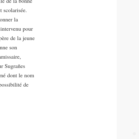
lle de la bonne
t scolarisée.
donner la
 intervenu pour
père de la jeune
onne son
mmissaire,
ur Sugrañes
erné dont le nom
possibilité de