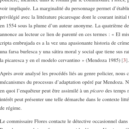
voir impliquée. La marginalité du personnage permet d’établir
privilégié avec la littérature picaresque dont le courant initial
en 1554 sous la plume d’un auteur anonyme. La quatrième de
annonce au lecteur ce lien de parenté en ces termes : « El mis
cripta embrujada es a la vez una apasionante historia de crím
una farsa burlesca y una sátira moral y social que tiene sus ra
la picaresca y en el modelo cervantino » (Mendoza 1985)
3
.
Après avoir analysé les procédés liés au genre policier, nous 
mécanismes du processus d’adaptation opéré par Mendoza. N
en quoi l’enquêteur peut être assimilé à un
pícaro
des temps m
intérêt peut présenter une telle démarche dans le contexte litté
de régime.
Le commissaire Flores contacte le détective occasionnel dans 