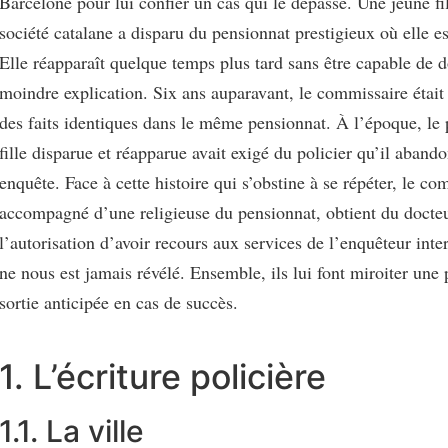
Barcelone pour lui confier un cas qui le dépasse. Une jeune fi
société catalane a disparu du pensionnat prestigieux où elle es
Elle réapparaît quelque temps plus tard sans être capable de 
moindre explication. Six ans auparavant, le commissaire était
des faits identiques dans le même pensionnat. À l’époque, le 
fille disparue et réapparue avait exigé du policier qu’il aband
enquête. Face à cette histoire qui s’obstine à se répéter, le co
accompagné d’une religieuse du pensionnat, obtient du docte
l’autorisation d’avoir recours aux services de l’enquêteur int
ne nous est jamais révélé. Ensemble, ils lui font miroiter une 
sortie anticipée en cas de succès.
1. L’écriture policière
1.1. La ville