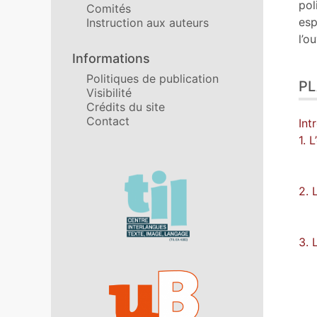
pol
Comités
esp
Instruction aux auteurs
l’o
Informations
Politiques de publication
P
Visibilité
Crédits du site
Contact
Int
1. 
Affiliations/partenaires
2. 
3. 