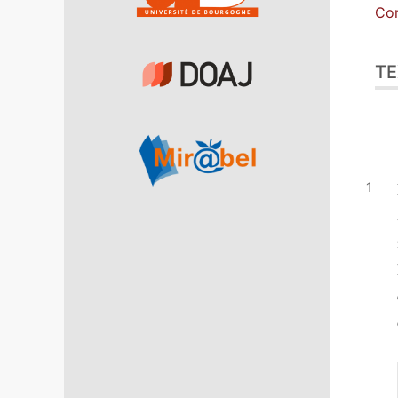
Con
TE