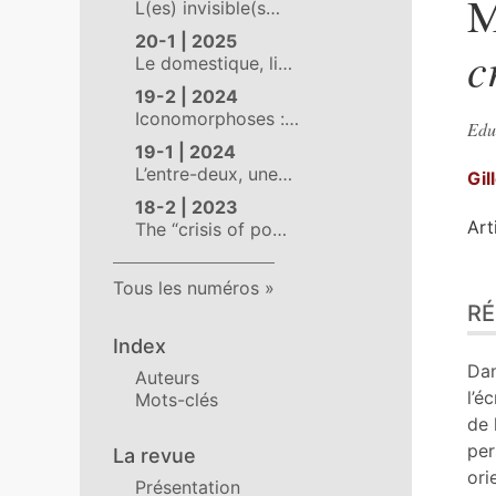
M
L(es) invisible(s…
20-1 | 2025
c
Le domestique, li…
19-2 | 2024
Iconomorphoses :…
Edu
19-1 | 2024
L’entre-deux, une…
Gil
18-2 | 2023
Art
The “crisis of po…
Ré
Tous les numéros
R
Pla
Tex
Index
Bib
Da
Auteurs
No
l’é
Mots-clés
Cit
de 
Aut
per
La revue
ori
Présentation