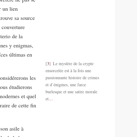
 un lien
 trouve sa source
 couverture
terio de la
enes y enigmas,
íces últimas en
3
Le mystère de la crypte
ensorcelée est à la fois une
considérerons les
passionnante histoire de crimes
et d’énigmes, une farce
ous étudierons
burlesque et une satire morale
odernes et quel
et
…
raire de cette fin
son asile à