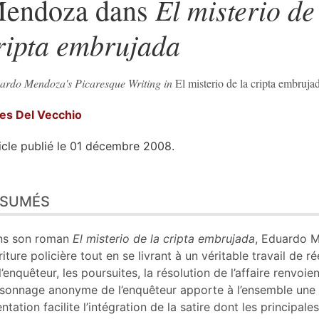
El misterio de
endoza dans
ripta embrujada
ardo Mendoza's Picaresque Writing in
El misterio de la cripta embruja
les
Del Vecchio
icle publié le 01 décembre 2008.
sumés
ÉSUMÉS
n
te
liographie
ns son roman
El misterio de la cripta embrujada
, Eduardo 
tes
criture policière tout en se livrant à un véritable travail de
er cet article
l’enquêteur, les poursuites, la résolution de l’affaire renvoie
eur
sonnage anonyme de l’enquêteur apporte à l’ensemble une 
entation facilite l’intégration de la satire dont les principales 