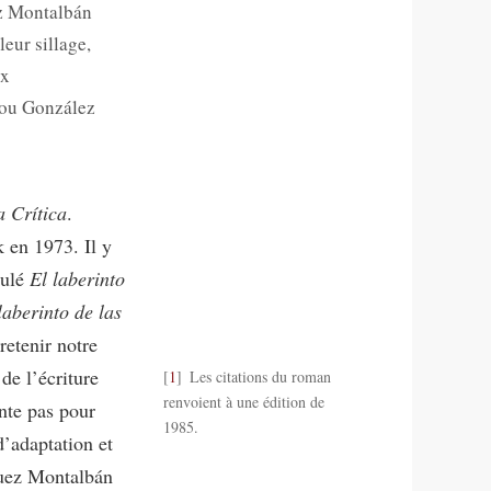
ez Montalbán
eur sillage,
ux
 ou González
a Crítica
.
k en 1973. Il y
tulé
El laberinto
laberinto de las
etenir notre
 de l’écriture
1
Les citations du roman
renvoient à une édition de
ente pas pour
1985.
d’adaptation et
quez Montalbán