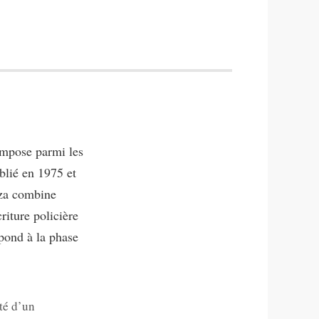
impose parmi les
blié en 1975 et
za combine
riture policière
spond à la phase
été d’un