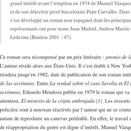
grand intérêt avant l’irruption en 1974 de Manuel Vázqu
et de son détective privé barcelonais Pepe Carvalho. Dans l
s’est développé un roman noir espagnol dont les principa
représentants ont pour noms Juan Madrid, Andreu Martín
Ledesma (Baudou 2001 : 47).
Ce roman sera récompensé par un prix littéraire :
premio de l
L’auteur réside alors aux États-Unis. Il s’est établi à New Yor
résidera jusqu’en 1982, date de publication de son roman inti
de las aceitunas
. Entre
La verdad sobre el caso Savolta
et
El 
aceitunas
, Eduardo Mendoza publie en 1979 le roman qui va r
attention,
El misterio de la cripta embrujada
1
. Les ressorts
policière sont à nouveau réactivés par l’auteur qui ne se cont
autant de reproduire un canevas préétabli. En effet, le travail 
de réappropriation du genre est digne d’intérêt. Manuel Váz