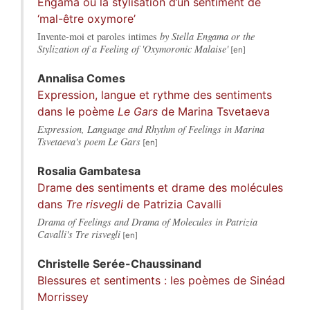
Engama ou la stylisation d’un sentiment de
‘mal-être oxymore’
Invente-moi et paroles intimes
by Stella Engama or the
Stylization of a Feeling of 'Oxymoronic Malaise'
Annalisa
Comes
Expression, langue et rythme des sentiments
dans le poème
Le Gars
de Marina Tsvetaeva
Expression, Language and Rhythm of Feelings in Marina
Tsvetaeva's poem Le Gars
Rosalia
Gambatesa
Drame des sentiments et drame des molécules
dans
Tre risvegli
de Patrizia Cavalli
Drama of Feelings and Drama of Molecules in Patrizia
Cavalli's Tre risvegli
Christelle
Serée-Chaussinand
Blessures et sentiments : les poèmes de Sinéad
Morrissey