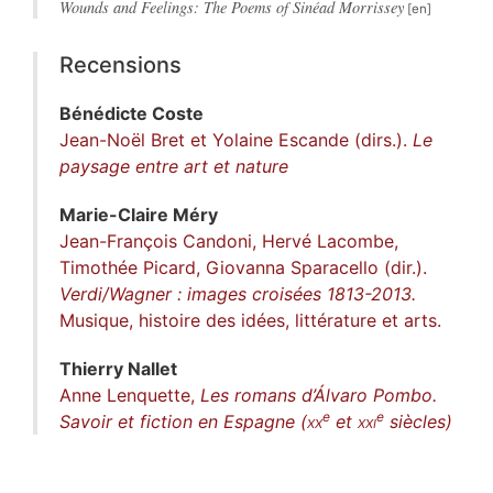
Wounds and Feelings: The Poems of Sinéad Morrissey
Recensions
Bénédicte
Coste
Jean-Noël Bret et Yolaine Escande (dirs.).
Le
paysage entre art et nature
Marie-Claire
Méry
Jean-François Candoni, Hervé Lacombe,
Timothée Picard, Giovanna Sparacello (dir.).
Verdi/Wagner : images croisées 1813-2013.
Musique, histoire des idées, littérature et arts.
Thierry
Nallet
Anne Lenquette,
Les romans d’Álvaro Pombo.
e
e
Savoir et fiction en Espagne (
xx
et
xxi
siècles)