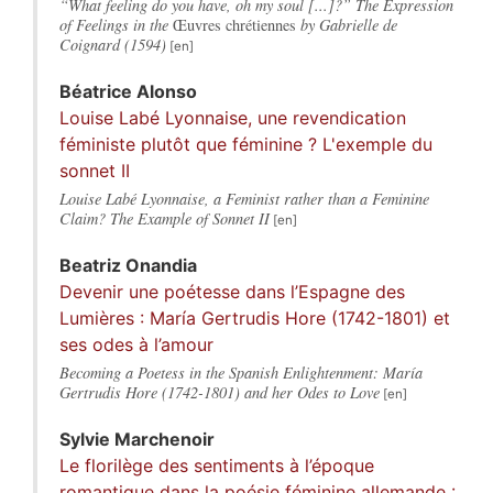
“What feeling do you have, oh my soul [...]?” The Expression
of Feelings in the
Œuvres chrétiennes
by Gabrielle de
Coignard (1594)
Béatrice
Alonso
Louise Labé Lyonnaise, une revendication
féministe plutôt que féminine ? L'exemple du
sonnet II
Louise Labé Lyonnaise, a Feminist rather than a Feminine
Claim? The Example of Sonnet II
Beatriz
Onandia
Devenir une poétesse dans l’Espagne des
Lumières : María Gertrudis Hore (1742-1801) et
ses odes à l’amour
Becoming a Poetess in the Spanish Enlightenment: María
Gertrudis Hore (1742-1801) and her Odes to Love
Sylvie
Marchenoir
Le florilège des sentiments à l’époque
romantique dans la poésie féminine allemande :