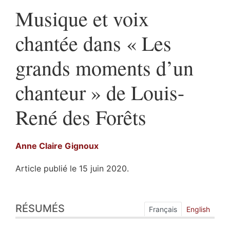
Musique et voix
chantée dans « Les
grands moments d’un
chanteur » de Louis-
René des Forêts
Anne Claire
Gignoux
Article publié le 15 juin 2020.
Résumés
RÉSUMÉS
Index
Français
English
Plan