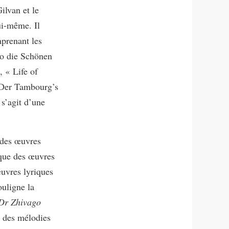
ilvan et le
ui-même. Il
mprenant les
Wo die Schönen
 « Life of
 Der Tambourg’s
 s’agit d’une
e des œuvres
que des œuvres
uvres lyriques
ouligne la
 Dr Zhivago
t des mélodies