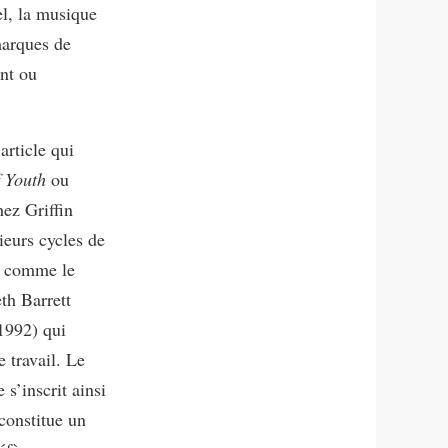
el, la musique
marques de
ent ou
article qui
 Youth
ou
ez Griffin
eurs cycles de
s, comme le
th Barrett
1992) qui
 travail. Le
 s’inscrit ainsi
constitue un