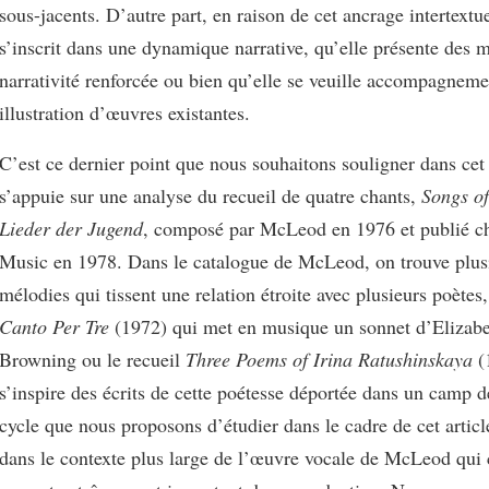
sous-jacents. D’autre part, en raison de cet ancrage intertextu
s’inscrit dans une dynamique narrative, qu’elle présente des 
narrativité renforcée ou bien qu’elle se veuille accompagnem
illustration d’œuvres existantes.
C’est ce dernier point que nous souhaitons souligner dans cet 
s’appuie sur une analyse du recueil de quatre chants,
Songs of
Lieder der Jugend
, composé par McLeod en 1976 et publié ch
Music en 1978. Dans le catalogue de McLeod, on trouve plusi
mélodies qui tissent une relation étroite avec plusieurs poète
Canto Per Tre
(1972) qui met en musique un sonnet d’Elizabe
Browning ou le recueil
Three Poems of Irina Ratushinskaya
(
s’inspire des écrits de cette poétesse déportée dans un camp de
cycle que nous proposons d’étudier dans le cadre de cet article
dans le contexte plus large de l’œuvre vocale de McLeod qui 