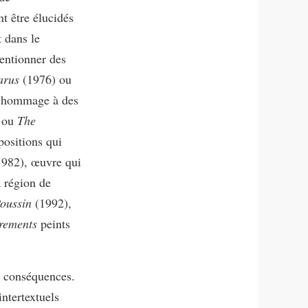
nt être élucidés
t dans le
entionner des
arus
(1976) ou
t hommage à des
 ou
The
positions qui
982), œuvre qui
a région de
oussin
(1992),
crements
peints
rs conséquences.
intertextuels