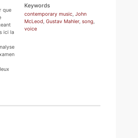
Keywords
er que
contemporary music
,
John
e
McLeod
,
Gustav Mahler
,
song
,
geant
voice
 ici la
analyse
’examen
deux