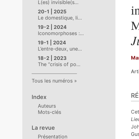
L(es) invisible(s…
i
20-1 | 2025
Le domestique, li…
M
19-2 | 2024
Iconomorphoses :…
J
19-1 | 2024
L’entre-deux, une…
Ma
18-2 | 2023
The “crisis of po…
Art
Tous les numéros
Ré
R
Ind
Index
Pla
Auteurs
Tex
Cet
Mots-clés
Bib
Lie
No
Joh
La revue
Ill
Gus
Présentation