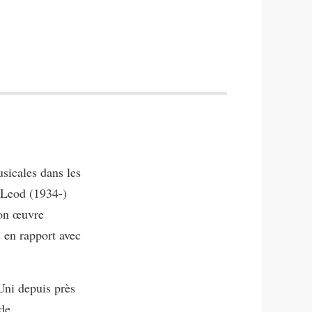
usicales dans les
cLeod (1934-)
son œuvre
s en rapport avec
Uni depuis près
 de