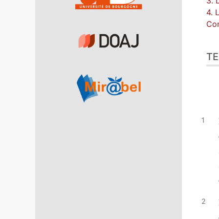
3. 
4. 
Con
TE