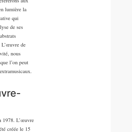
éfèrerons aux
n lumière la
ative qui
lyse de ses
ubstrats
. L’œuvre de
vité, nous
 que l’on peut
 extramusicaux.
uvre-
en 1978. L’œuvre
té créée le 15