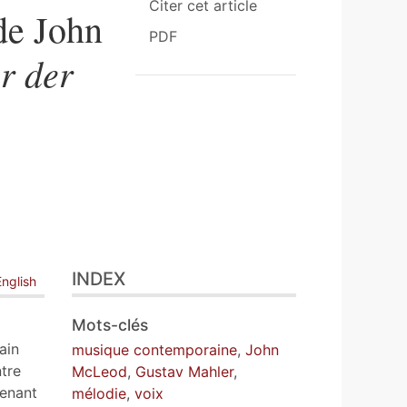
Citer cet article
 de John
PDF
r der
INDEX
English
Mots-clés
ain
musique contemporaine
,
John
ntre
McLeod
,
Gustav Mahler
,
tenant
mélodie
,
voix