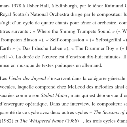
mars 1978 à Usher Hall, à Edinburgh, par le ténor Raimund G
Royal Scottish National Orchestra dirigé par le compositeur l
s’agit d’un cycle de quatre chants pour ténor et orchestre, co
titres suivants : « Where the Shining Trumpets Sound » (« 
Trompeten Blasen »), « Self-compassion » (« Selbstgefühl »),
Earth » (« Das Irdische Leben »), « The Drummer Boy » («
sell »). La durée de l’œuvre est d’environ dix-huit minutes. Il
mise en musique de textes poétiques en allemand.
Les
Lieder der Jugend
s’inscrivent dans la catégorie général
vocales, laquelle comprend chez McLeod des mélodies ainsi 
sacrées comme son
Stabat Mater
, mais qui est dépourvue d’œ
d’envergure opératique. Dans une interview, le compositeur s
parenté de ce cycle avec deux autres cycles –
The Seasons of
(1982) et
The Whispered Name
(1986) –, les trois cycles étan