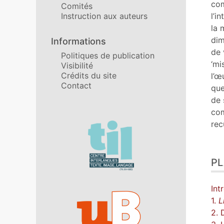
Cit
com
Comités
Aut
Instruction aux auteurs
l’i
la 
dim
Informations
de 
Politiques de publication
‘mi
Visibilité
Crédits du site
l’œ
Contact
que
de 
com
rec
Affiliations/partenaires
P
Int
1.
L
2. 