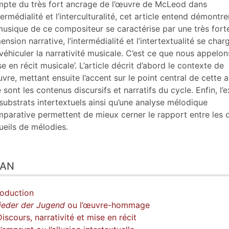
er cet article
pte du très fort ancrage de l’œuvre de McLeod dans
eur
ntermédialité et l’interculturalité, cet article entend démontr
musique de ce compositeur se caractérise par une très fort
ension narrative, l’intermédialité et l’intertextualité se char
véhiculer la narrativité musicale. C’est ce que nous appelons
se en récit musicale’. L’article décrit d’abord le contexte de
uvre, mettant ensuite l’accent sur le point central de cette 
 sont les contenus discursifs et narratifs du cycle. Enfin, l
substrats intertextuels ainsi qu’une analyse mélodique
parative permettent de mieux cerner le rapport entre les 
ueils de mélodies.
LAN
roduction
ieder der Jugend
ou l’œuvre-hommage
Discours, narrativité et mise en récit