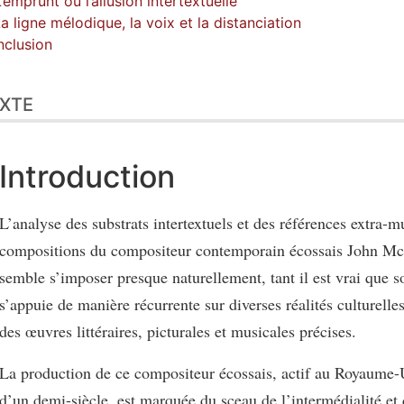
L’emprunt ou l’allusion intertextuelle
La ligne mélodique, la voix et la distanciation
clusion
XTE
Introduction
L’analyse des substrats intertextuels et des références extra-m
compositions du compositeur contemporain écossais John M
semble s’imposer presque naturellement, tant il est vrai que 
s’appuie de manière récurrente sur diverses réalités culturelle
des œuvres littéraires, picturales et musicales précises.
La production de ce compositeur écossais, actif au Royaume-
d’un demi-siècle, est marquée du sceau de l’intermédialité et