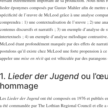
versant extrêmement important de sa production. Nous nous r
lieder éponymes composés par Gustav Mahler afin de mettre e
spécificité de l’œuvre de McLeod grâce à une analyse compar
comprendra : 1) une contextualisation de l’œuvre ; 2) une ana
contenus discursifs et narratifs ; 3) un exemple d’analyse de s
intertextuels ; 4) un exemple d’analyse mélodique contrastive
McLeod étant profondément marquée par des effets de narrati
postulons qu’il existe chez McLeod une forte propension à ce
appeler une
mise en récit
qui est véhiculée par des parangons
1.
Lieder der Jugend
ou l’œ
hommage
Les
Lieder der Jugend
ont été composés en 1976 et publiés 
a été commandée par The Lothian Regional Council et elle a é