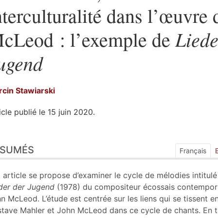
nterculturalité dans l’œuvre
Liede
cLeod : l’exemple de
ugend
rcin
Stawiarski
icle publié le 15 juin 2020.
sumés
ÉSUMÉS
ex
Français
n
te
 article se propose d’examiner le cycle de mélodies intitulé
liographie
der der Jugend
(1978) du compositeur écossais contempor
tes
n McLeod. L’étude est centrée sur les liens qui se tissent e
ustrations
tave Mahler et John McLeod dans ce cycle de chants. En 