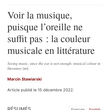
Voir la musique,
puisque l’oreille ne
suffit pas : la couleur
musicale en littérature
Seeing music, since the ear is not enough: musical colour in
literature
Marcin
Stawiarski
Article publié le 15 décembre 2022.
Résumés
RÉSUMÉS
Index
Français
English