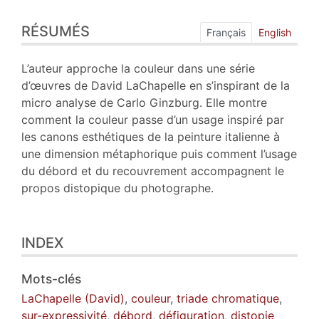
Résumés
RÉSUMÉS
Index
Français
English
Plan
Texte
L’auteur approche la couleur dans une série
Bibliographie
d’œuvres de David LaChapelle en s’inspirant de la
Notes
micro analyse de Carlo Ginzburg. Elle montre
Citer cet article
comment la couleur passe d’un usage inspiré par
Auteur
les canons esthétiques de la peinture italienne à
une dimension métaphorique puis comment l’usage
du débord et du recouvrement accompagnent le
propos distopique du photographe.
INDEX
Mots-clés
LaChapelle (David)
,
couleur
,
triade chromatique
,
sur-expressivité
,
débord
,
défiguration
,
distopie