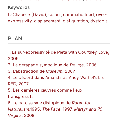
Keywords
LaChapelle (David)
,
colour
,
chromatic triad
,
over-
expressivity
,
displacement
,
disfiguration
,
dystopia
PLAN
1. La sur-expressivité de Pieta with Courtney Love,
2006
2. Le dérapage symbolique de
Deluge,
2006
3. L’abstraction de
Museum,
2007
4. Le débord dans Amanda as Andy Warhol’s Liz
RED, 2007
5. Les dernières œuvres comme lieux
transgressifs
6. Le narcissisme distopique de
Room for
Naturalism
,1995,
The Face
, 1997,
Martyr and 75
Virgins
, 2008