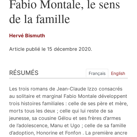
Fabio Montale, le sens
de la famille
Hervé
Bismuth
Article publié le 15 décembre 2020.
Résumés
RÉSUMÉS
Index
Français
English
Plan
Texte
Les trois romans de Jean-Claude Izzo consacrés
Bibliographie
au solitaire et marginal Fabio Montale développent
Notes
trois histoires familiales : celle de ses père et mère,
Citer cet article
morts tous les deux ; celle qui lui reste de sa
Auteur
jeunesse, sa cousine Gélou et ses frères d’armes
de l’adolescence, Manu et Ugo ; celle de sa famille
d’adoption, Honorine et Fonfon . La première ancre