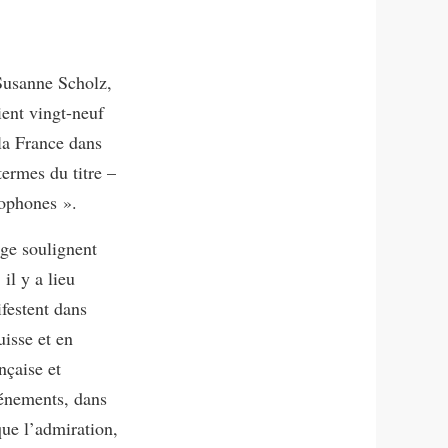
Susanne Scholz,
ient vingt-neuf
 la France dans
ermes du titre –
nophones ».
ge soulignent
 il y a lieu
festent dans
uisse et en
nçaise et
vénements, dans
que l’admiration,