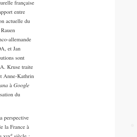
turelle française
apport entre
on actuelle du
a Rauen
anco-allemande
DA, et Jan
butions sont
 A. Kruse traite
 et Anne-Kathrin
eana
à
Google
isation du
a perspective
e la France à
e
au
xix
siècle :