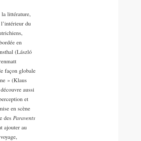
la littérature,
 l’intérieur du
trichiens,
abordée en
nsthal (László
renmatt
e façon globale
nne » (Klaus
n découvre aussi
perception et
 mise en scène
le des
Paravents
 ajouter au
 voyage,