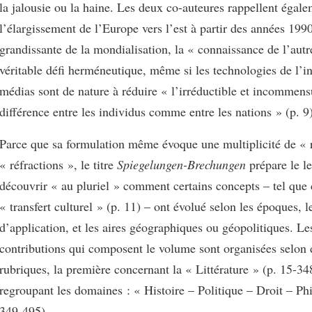
la jalousie ou la haine. Les deux co-auteures rappellent égal
l’élargissement de l’Europe vers l’est à partir des années 199
grandissante de la mondialisation, la « connaissance de l’aut
véritable défi herméneutique, même si les technologies de l’i
médias sont de nature à réduire « l’irréductible et incommens
différence entre les individus comme entre les nations » (p. 9)
Parce que sa formulation même évoque une multiplicité de « r
« réfractions », le titre
Spiegelungen-Brechungen
prépare le le
découvrir « au pluriel » comment certains concepts – tel que 
« transfert culturel » (p. 11) – ont évolué selon les époques, 
d’application, et les aires géographiques ou géopolitiques. Les
contributions qui composent le volume sont organisées selon
rubriques, la première concernant la « Littérature » (p. 15-34
regroupant les domaines : « Histoire – Politique – Droit – Ph
349-495).