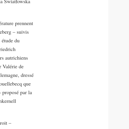
na Światłowska
érature prennent
eeberg – suivis
e étude du
riedrich
rs autrichiens
 Valérie de
llemagne, dressé
Houellebecq que
 proposé par la
nkernell
roit –