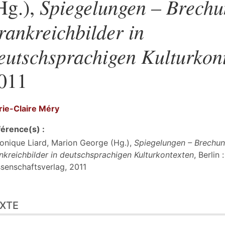
Spiegelungen – Brechu
Hg.),
rankreichbilder in
eutschsprachigen Kulturkon
011
ie-Claire
Méry
érence(s) :
onique Liard, Marion George (Hg.),
Spiegelungen – Brechun
nkreichbilder in deutschsprachigen Kulturkontexten
, Berlin 
senschaftsverlag, 2011
te
XTE
er cet article
eur