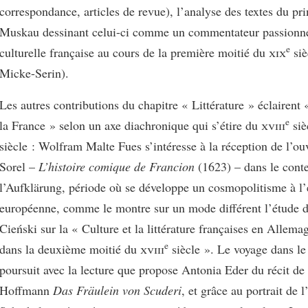
correspondance, articles de revue), l’analyse des textes du pr
Muskau dessinant celui-ci comme un commentateur passionné
e
culturelle française au cours de la première moitié du
xix
siè
Micke-Serin).
Les autres contributions du chapitre « Littérature » éclairent
e
la France » selon un axe diachronique qui s’étire du
xviii
siè
siècle : Wolfram Malte Fues s’intéresse à la réception de l’o
Sorel –
L’histoire comique de Francion
(1623) – dans le cont
l’Aufklärung, période où se développe un cosmopolitisme à l’
européenne, comme le montre sur un mode différent l’étude 
Cieński sur la « Culture et la littérature françaises en Allem
e
dans la deuxième moitié du
xviii
siècle ». Le voyage dans le
poursuit avec la lecture que propose Antonia Eder du récit de
Hoffmann
Das Fräulein von Scuderi
, et grâce au portrait de l