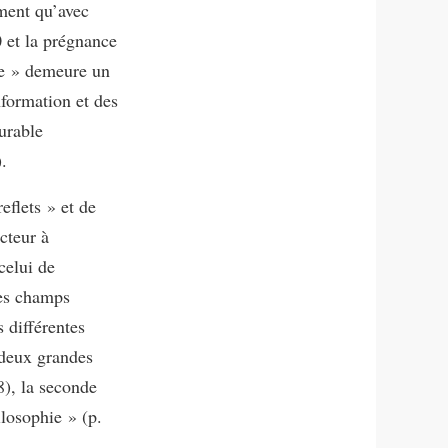
ement qu’avec
0 et la prégnance
re » demeure un
nformation et des
urable
.
eflets » et de
cteur à
celui de
les champs
 différentes
 deux grandes
8), la seconde
ilosophie » (p.