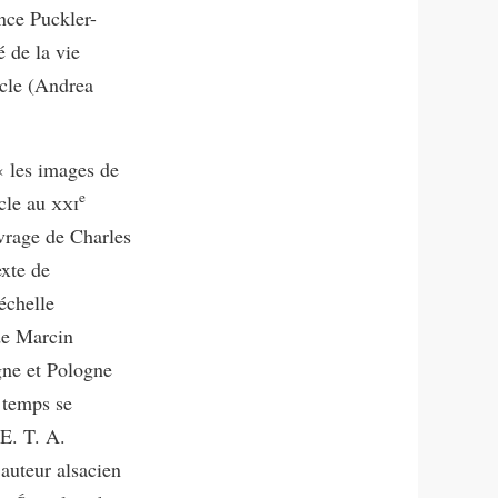
ince Puckler-
 de la vie
cle (Andrea
 « les images de
e
cle au
xxi
uvrage de Charles
exte de
échelle
de Marcin
agne et Pologne
 temps se
 E. T. A.
’auteur alsacien