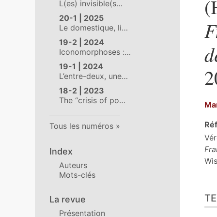
(
L(es) invisible(s…
20-1 | 2025
F
Le domestique, li…
19-2 | 2024
d
Iconomorphoses :…
19-1 | 2024
2
L’entre-deux, une…
18-2 | 2023
The “crisis of po…
Mar
Réf
Tous les numéros
Vér
Fra
Index
Wis
Auteurs
Mots-clés
Tex
TE
Cit
La revue
Aut
Présentation