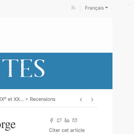
Français
e
XX
et XX
…
Recensions
orge
Citer cet article