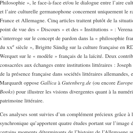
Philosophie », le face-à-face et/ou le dialogue entre l’aire cul
et l’aire culturelle germanophone concernent uniquement le r
France et Allemagne. Cinq articles traitent plutôt de la situati
point de vue des « Discours » et des « Institutions » : Veren
s’interroge sur le concept de pardon dans la « philosophie fr
e
du
xx
siècle », Brigitte Sändig sur la culture française en R
Werquet sur le « modèle » français de la laïcité. Deux contri
consacrées aux échanges entre institutions littéraires : Joseph
de la présence française dans sociétés littéraires allemandes,
Marquardt oppose
Gallica
à
Gutenberg.de
(ou encore
Europ
Books
) pour illustrer les visions divergentes quant à la numér
patrimoine littéraire.
Ces analyses sont suivies d’un complément précieux grâce à l
synchronique qu’apportent quatre études portant sur l’image d
certains moments déterminants de l’histoire de l’Allemagne 