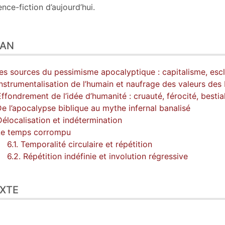
ence-fiction d’aujourd’hui.
LAN
Les sources du pessimisme apocalyptique : capitalisme, escl
Instrumentalisation de l’humain et naufrage des valeurs des
Effondrement de l’idée d’humanité : cruauté, férocité, bestial
De l’apocalypse biblique au mythe infernal banalisé
Délocalisation et indétermination
Le temps corrompu
6.1. Temporalité circulaire et répétition
6.2. Répétition indéfinie et involution régressive
XTE