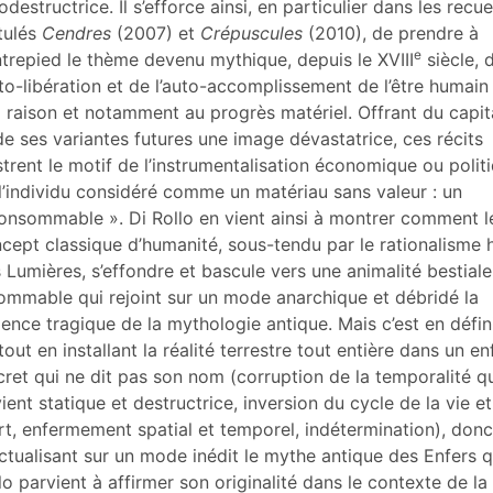
odestructrice. Il s’efforce ainsi, en particulier dans les recue
itulés
Cendres
(2007) et
Crépuscules
(2010), de prendre à
e
trepied le thème devenu mythique, depuis le XVIII
siècle, 
uto-libération et de l’auto-accomplissement de l’être humain
a raison et notamment au progrès matériel. Offrant du capi
de ses variantes futures une image dévastatrice, ces récits
ustrent le motif de l’instrumentalisation économique ou polit
l’individu considéré comme un matériau sans valeur : un
onsommable ». Di Rollo en vient ainsi à montrer comment l
cept classique d’humanité, sous-tendu par le rationalisme h
 Lumières, s’effondre et bascule vers une animalité bestiale
ommable qui rejoint sur un mode anarchique et débridé la
lence tragique de la mythologie antique. Mais c’est en défin
tout en installant la réalité terrestre tout entière dans un en
cret qui ne dit pas son nom (corruption de la temporalité q
ient statique et destructrice, inversion du cycle de la vie et
t, enfermement spatial et temporel, indétermination), donc
ctualisant sur un mode inédit le mythe antique des Enfers 
lo parvient à affirmer son originalité dans le contexte de la