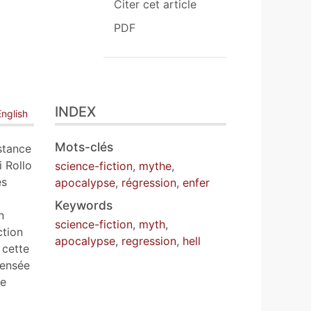
Citer cet article
PDF
INDEX
English
Mots-clés
stance
i Rollo
science-fiction
,
mythe
,
es
apocalypse
,
régression
,
enfer
Keywords
n
science-fiction
,
myth
,
ction
apocalypse
,
regression
,
hell
 cette
pensée
re