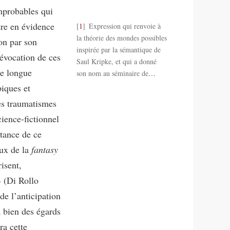
mprobables qui
tre en évidence
1
Expression qui renvoie à
la théorie des mondes possibles
on par son
inspirée par la sémantique de
’évocation de ces
Saul Kripke, et qui a donné
ne longue
son nom au séminaire de
…
piques et
des traumatismes
ience-fictionnel
stance de ce
eux de la
fantasy
isent,
» (Di Rollo
de l’anticipation
 à bien des égards
ra cette