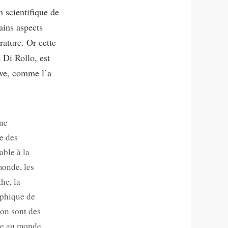
n scientifique de
ains aspects
rature. Or cette
 Di Rollo, est
ive, comme l’a
une
e des
able à la
monde, les
he, la
aphique de
tion sont des
le au monde