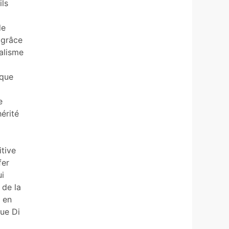
ils
de
 grâce
talisme
ique
e
érité
itive
fer
ui
 de la
 en
que Di