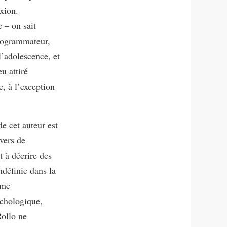
exion.
 – on sait
programmateur,
 l’adolescence, et
u attiré
e, à l’exception
e cet auteur est
avers de
t à décrire des
définie dans la
ème
ychologique,
Rollo ne