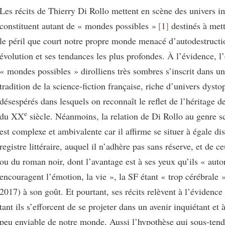
Les récits de Thierry Di Rollo mettent en scène des univers i
constituent autant de « mondes possibles »
1
destinés à met
le péril que court notre propre monde menacé d’autodestructi
évolution et ses tendances les plus profondes. À l’évidence, l
« mondes possibles » dirolliens très sombres s’inscrit dans u
tradition de la science-fiction française, riche d’univers dysto
désespérés dans lesquels on reconnaît le reflet de l’héritage 
e
du XX
siècle. Néanmoins, la relation de Di Rollo au genre sc
est complexe et ambivalente car il affirme se situer à égale di
registre littéraire, auquel il n’adhère pas sans réserve, et de c
ou du roman noir, dont l’avantage est à ses yeux qu’ils « autor
encouragent l’émotion, la vie », la SF étant « trop cérébrale 
2017) à son goût. Et pourtant, ses récits relèvent à l’évidence 
tant ils s’efforcent de se projeter dans un avenir inquiétant et
peu enviable de notre monde. Aussi l’hypothèse qui sous-tend