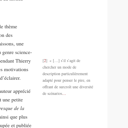
 le thème
son des
issons, une
u genre science-
pendant Thierry
2
« […] s’il s’agit de
chercher un mode de
es motivations
description particulièrement
d’éclairer.
adapté pour penser le pire, en
offrant de surcroît une diversité
auteur apprécié
de scénarios
…
t une petite
resque de la
ainsi que plus
oupée et publiée