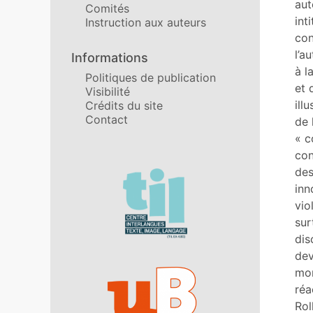
aut
Comités
int
Instruction aux auteurs
con
l’a
Informations
à l
Politiques de publication
et 
Visibilité
ill
Crédits du site
Contact
de 
« c
con
des
Affiliations/partenaires
inn
vio
sur
dis
dev
mor
réa
Rol