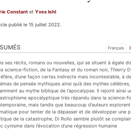
rie
Constant
et
Yves
Iehl
icle publié le 15 juillet 2022.
sumés
ÉSUMÉS
ex
Français
n
te
s ses récits, romans ou nouvelles, qui se situent à égale di
liographie
la science-fiction, de la Fantasy et du roman noir, Thierry D
tes
réfère, d’une façon certes indirecte mais incontestable, à d
er cet article
émas de pensée mythiques ainsi qu’à des mythes célèbres,
eurs
amment au mythe biblique de l’apocalypse. Il rejoint ainsi u
astrophisme apocalyptique très répandu dans la science-fi
temporaine, mais tandis que beaucoup d’auteurs explorent
matique pour tenter de la dépasser et de développer une 
itique de la catastrophe, Di Rollo semble plutôt se complai
c cynisme dans l’évocation d’une régression humaine