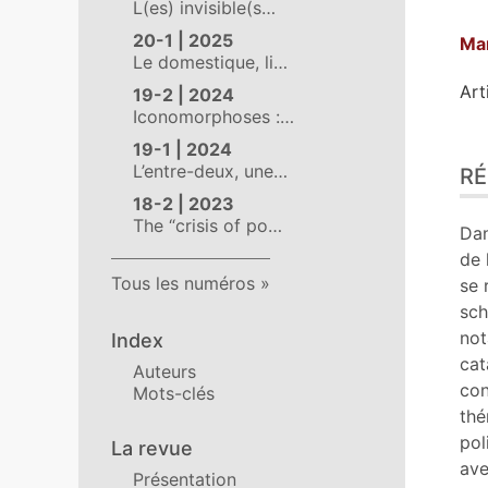
L(es) invisible(s…
20-1 | 2025
Ma
Le domestique, li…
Art
19-2 | 2024
Iconomorphoses :…
19-1 | 2024
Ré
L’entre-deux, une…
R
Ind
Pla
18-2 | 2023
The “crisis of po…
Tex
Dan
Bib
de 
No
Tous les numéros
se 
Cit
sch
Aut
not
Index
cat
Auteurs
con
Mots-clés
thé
pol
La revue
ave
Présentation