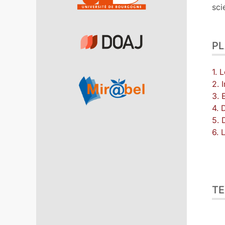
sci
P
1. 
2. 
3. 
4. 
5. 
6. 
TE