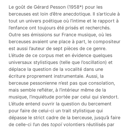
Texte
Le goût de Gérard Pesson (1958*) pour les
Bibliographie
berceuses est loin d’être anecdotique. Il s’articule à
Notes
tout un univers poétique où l’intime et le rapport à
Illustrations
l’enfance ont toujours été prisés et recherchés.
Citer cet article
Outre ses émissions sur France musique, où les
Auteur
berceuses avaient une place à part, le compositeur
est aussi l’auteur de sept pièces de ce genre.
L’étude de ce corpus met en évidence quelques
universaux stylistiques (telle que l’oscillation) et
déplace la question de la vocalité dans une
écriture proprement instrumentale. Aussi, la
berceuse pessonienne n’est pas que consolation,
mais semble refléter, à l’intérieur même de la
musique, l’inquiétude portée par celui qui s’endort.
L’étude entend ouvrir la question du bercement
pour faire de celui-ci un trait stylistique qui
dépasse le strict cadre de la berceuse, jusqu’à faire
de celle-ci l’un des
topoï
volontiers réutilisés par