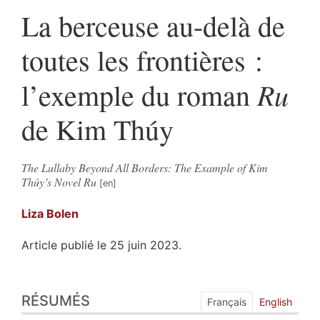
La berceuse au-delà de
toutes les frontières :
Ru
l’exemple du roman
de Kim Thúy
The Lullaby Beyond All Borders: The Example of Kim
Thúy’s Novel Ru
Liza
Bolen
Article publié le 25 juin 2023.
Résumés
RÉSUMÉS
Index
Français
English
Plan