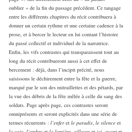
oublier » de la fin du passage précédent. Ce tangage
entre les différents chapitres du récit contribuera à
donner un certain rythme et une certaine cadence à la
prose, et à bercer le lecteur en lui contant l’histoire
du passé collectif et individuel de la narratrice.
Enfin, les vifs contrastes qui transparaissent tout au
long du récit contribueront aussi à cet effet de
bercement : déjà, dans l’incipit précité, nous
saisissons le déchirement entre la fête et la guerre,
marqué par le son des mitraillettes et des pétards, par
la vue des débris de la fête mêlée à celle du sang des
soldats. Page après page, ces contrastes seront
omniprésents et seront explicités dans une série de
termes récurrents :
l’enfer
et
le
paradis
,
le silence
et
la voix
,
l’ombre
et
la lumière, ailleurs
et
ici
,
avant
et