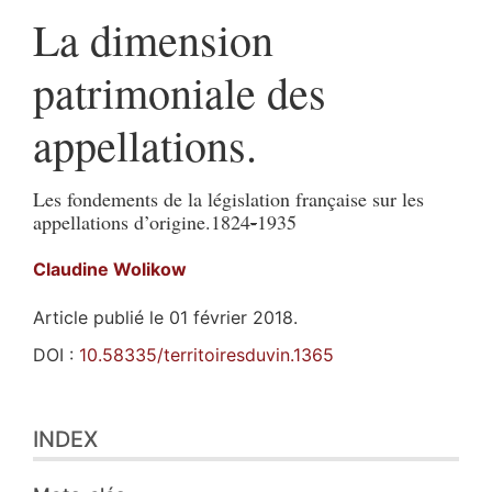
La dimension
patrimoniale des
appellations.
Les fondements de la législation française sur les
appellations d’origine.1824
-
1935
Claudine
Wolikow
Article publié le 01 février 2018.
DOI :
10.58335/territoiresduvin.1365
Index
INDEX
Plan
Texte