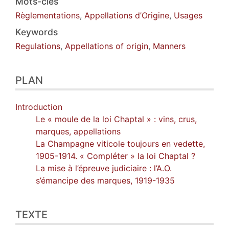
Notes
Mots-clés
Citer cet article
Règlementations
,
Appellations d’Origine
,
Usages
Auteur
Keywords
Regulations
,
Appellations of origin
,
Manners
PLAN
Introduction
Le « moule
de la loi Chaptal » : vins, crus,
marques, appellations
La Champagne viticole toujours en vedette,
1905-1914. « Compléter » la loi Chaptal ?
La mise à l’épreuve judiciaire : l’A.O.
s’émancipe des marques, 1919-1935
TEXTE