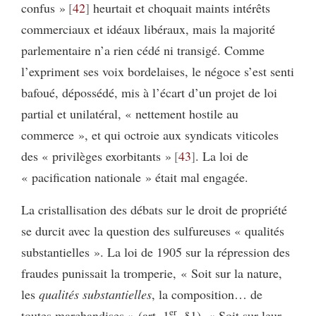
confus »
42
heurtait et choquait maints intérêts
commerciaux et idéaux libéraux, mais la majorité
parlementaire n’a rien cédé ni transigé. Comme
l’expriment ses voix bordelaises, le négoce s’est senti
bafoué, dépossédé, mis à l’écart d’un projet de loi
partial et unilatéral, « nettement hostile au
commerce », et qui octroie aux syndicats viticoles
des « privilèges exorbitants »
43
. La loi de
« pacification nationale » était mal engagée.
La cristallisation des débats sur le droit de propriété
se durcit avec la question des sulfureuses « qualités
substantielles ». La loi de 1905 sur la répression des
fraudes punissait la tromperie, « Soit sur la nature,
les
qualités substantielles
, la composition… de
er
toutes marchandises » (art. 1
, §1), « Soit sur leur