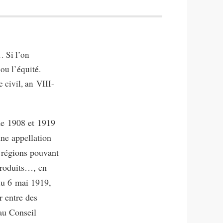
… Si l’on
 ou l’équité.
 civil, an VIII-
 de 1908 et 1919
une appellation
« régions pouvant
produits…, en
du 6 mai 1919,
r entre des
 au Conseil