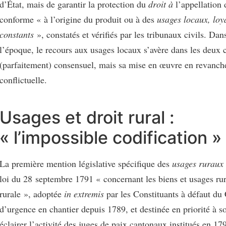
d’État, mais de garantir la protection du
droit à
l’appellation 
conforme « à l’origine du produit ou à des
usages locaux, loy
constants
», constatés et vérifiés par les tribunaux civils. Dan
l’époque, le recours aux usages locaux s’avère dans les deux 
(parfaitement) consensuel, mais sa mise en œuvre en revan
conflictuelle.
Usages et droit rural :
« l’impossible codification »
La première mention législative spécifique des
usages ruraux
loi du 28 septembre 1791 « concernant les biens et usages rur
rurale », adoptée
in extremis
par les Constituants à défaut du
d’urgence en chantier depuis 1789, et destinée en priorité à so
éclairer l’activité des juges de paix cantonaux institués en 1