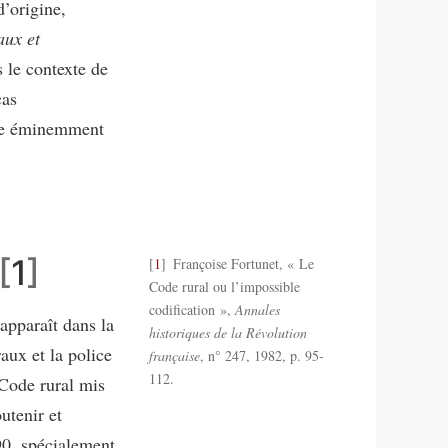
d’origine,
aux et
s le contexte de
cas
che éminemment
1
1
Françoise Fortunet, « Le
Code rural ou l’impossible
codification »,
Annales
apparaît dans la
historiques de la Révolution
aux et la police
française
, n° 247, 1982, p. 95-
112.
 Code rural mis
utenir et
790, spécialement