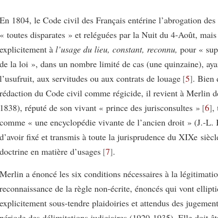
En 1804, le Code civil des Français entérine l’abrogation de
« toutes disparates » et reléguées par la Nuit du 4-Août, mais
explicitement à
l’usage du lieu, constant, reconnu,
pour « supp
de la loi », dans un nombre limité de cas (une quinzaine), ayan
l’usufruit, aux servitudes ou aux contrats de louage
5
. Bien 
rédaction du Code civil comme régicide, il revient à Merlin 
1838), réputé de son vivant « prince des jurisconsultes »
6
,
comme « une encyclopédie vivante de l’ancien droit » (J.-L. 
d’avoir fixé et transmis à toute la jurisprudence du XIXe siècl
doctrine en matière d’usages
7
.
Merlin a énoncé les six conditions nécessaires à la légitimatio
reconnaissance de la règle non-écrite, énoncés qui vont ellip
explicitement sous-tendre plaidoiries et attendus des jugemen
période des délimitations judiciaires (1920-1935). Elle doit êt