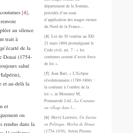
département de la Somme,
s coutumes
4
,
précédés d’un essai
d’application des usages ruraux
 renvoie
du Nord de la France
…
léer au silence
4
Loi du 30 ventôse an XII-
t trait à
21 mars 1804 promulguant le
qu’écarté de la
Code civil, art. 7 : « les
de Douai (1754-
coutumes cessent d’avoir force
de loi ».
 toujours salué
5
Jean Bart, « L’Eclipse
Halpérin),
révolutionnaire (1789-1804) :
e et au-delà la
la coutume à l’ombre de la
loi », in Mousnier M,
Poumarede J.éd.,
La Coutume
n et
au village dans l
…
tiquement ou
6
Hervé Leuwers,
Un Juriste
ts rendus dans la
en Politique. Merlin de Douai
(1754-1838)
, Artois Presses
re 1/ uniforme,