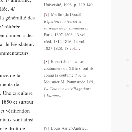
Université, 1996, p. 119-140.
liée, 4/
7
Merlin (de Douai),
la généralité des
Répertoire universel et
/ réitérée
raisonné de jurisprudence
,
’en donner « des
Paris, 1807-1808, 13 vol.,
rééd. 1812-1816, 14 vol.,
r le législateur.
1827-1828, 18 vol.
…
 commentateurs
8
Robert Jacob, « Les
coutumiers du XIIIe s. ont-ils
ance de la
connu la coutume ? », in
Mousnier M, Poumarede J.éd.,
ements de
La Coutume au village dans
e. Une circulaire
l’Europe
…
 1850 et surtout
et vérification
ntaux sont ainsi
 le droit de
9
Louis Assier-Andrieu,