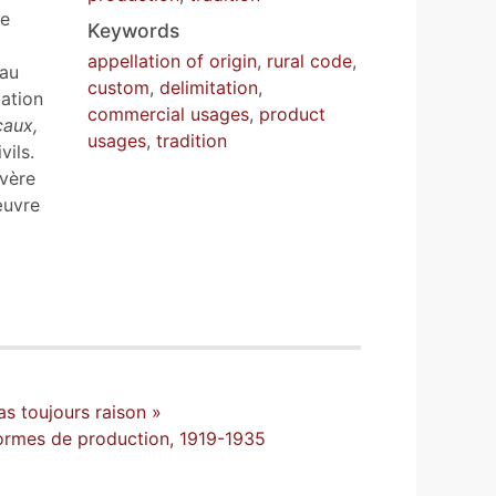
re
Keywords
appellation of origin
,
rural code
,
 au
custom
,
delimitation
,
lation
commercial usages
,
product
caux,
usages
,
tradition
vils.
avère
œuvre
as toujours raison »
 normes de production, 1919-1935