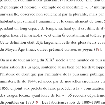
2/ publique et notoire, « exempte de clandestinité », 3/ multip
universelle, observée non seulement par la pluralité, mais par 
habitants, présumant l’unanimité et le consentement de tous, 5
pendant un long espace de temps, sachant qu’il est difficile d
règles fixes et invariables », et enfin 6/ constamment tolérée pa
Cette définition était déjà largement celle des glossateurs et
du Moyen Âge (
usus
, durée, présumé
consensus populi
)
8
.
e
On assiste tout au long du XIX
siècle à une montée en puiss
valorisation des usages, soutenue aussi bien par les développ
l’histoire du droit que par l’initiative de la puissance publiqu
ministérielle de 1844, relancée par de nouvelles circulaires en
1855, enjoint aux préfets de faire procéder à la « constatation 
des usages locaux ayant force de loi » : 35 recueils départeme
disponibles en 1870
9
. Les laborieuses lois de 1889-1890 sur