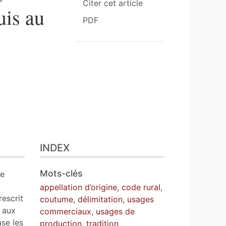
Citer cet article
uis au
PDF
INDEX
Mots-clés
de
appellation d’origine
,
code rural
,
rescrit
coutume
,
délimitation
,
usages
 aux
commerciaux
,
usages de
se les
production
,
tradition