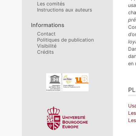
Les comités
usa
Instructions aux auteurs
cha
pré
Informations
Con
Contact
d’o
Politiques de publication
loy
Visibilité
Dan
Crédits
dan
en 
Affiliations/partenaires
P
Usa
Les
Les