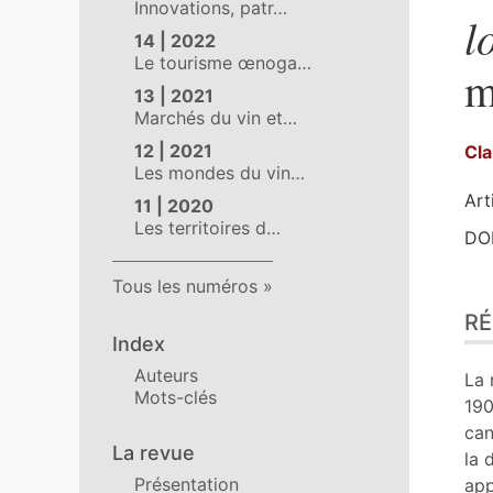
Innovations, patr…
l
14 | 2022
Le tourisme œnoga…
m
13 | 2021
Marchés du vin et…
12 | 2021
Cl
Les mondes du vin…
Art
11 | 2020
Les territoires d…
DOI
Tous les numéros
Ré
R
Ind
Index
Pla
Auteurs
Tex
La 
Mots-clés
Bib
190
No
can
La revue
Cit
la 
Aut
Présentation
app