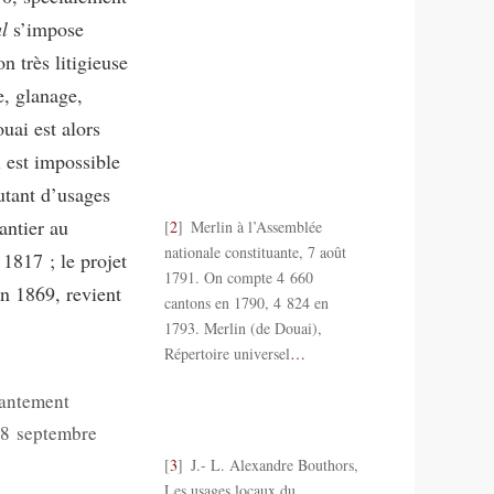
l
s’impose
n très litigieuse
e, glanage,
uai est alors
l est impossible
autant d’usages
antier au
2
Merlin à l’Assemblée
nationale constituante, 7 août
1817 ; le projet
1791. On compte 4 660
en 1869, revient
cantons en 1790, 4 824 en
1793. Merlin (de Douai),
Répertoire universel
…
fantement
 28 septembre
3
J.- L. Alexandre Bouthors,
Les usages locaux du