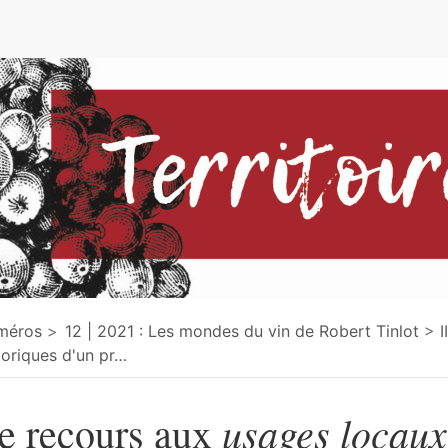
e
méros
12 | 2021 : Les mondes du vin de Robert Tinlot
I
toriques d'un pr
…
usages locaux
e recours aux