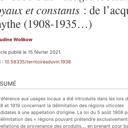
oyaux et constants
: de l’acq
ythe (1908-1935…)
audine
Wolikow
icle publié le 15 février 2021.
 :
10.58335/territoiresduvin.1938
sumé
ÉSUMÉ
ex
n
te
référence aux
usages locaux
a été introduite dans les lois 
liographie
8 et 1919 concernant la délimitation des régions viticoles
tes
didates à une appellation d’origine. La loi du 5 août 1908 p
er cet article
délimitation des « régions pouvant prétendre exclusivement
eur
ellations de provenance des produits…, en prenant pour ba