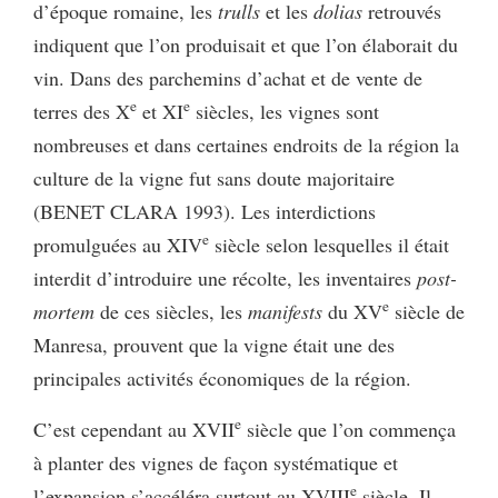
d’époque romaine, les
trulls
et les
dolias
retrouvés
indiquent que l’on produisait et que l’on élaborait du
vin. Dans des parchemins d’achat et de vente de
e
e
terres des X
et XI
siècles, les vignes sont
nombreuses et dans certaines endroits de la région la
culture de la vigne fut sans doute majoritaire
(BENET CLARA 1993). Les interdictions
e
promulguées au XIV
siècle selon lesquelles il était
interdit d’introduire une récolte, les inventaires
post-
e
mortem
de ces siècles, les
manifests
du XV
siècle de
Manresa, prouvent que la vigne était une des
principales activités économiques de la région.
e
C’est cependant au XVII
siècle que l’on commença
à planter des vignes de façon systématique et
e
l’expansion s’accéléra surtout au XVIII
siècle. Il