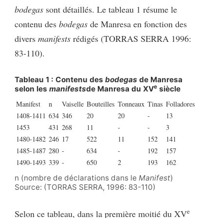
bodegas
sont détaillés. Le tableau 1 résume le
contenu des
bodegas
de Manresa en fonction des
divers
manifests
rédigés (TORRAS SERRA 1996:
83-110).
Tableau 1 : Contenu des
bodegas
de Manresa
e
selon les
manifests
de Manresa du XV
siècle
Manifest
n
Vaiselle
Bouteilles
Tonneaux
Tinas
Folladores
1408-1411
634
346
20
20
-
13
1453
431
268
11
-
-
3
1480-1482
246
17
522
11
152
141
1485-1487
280
-
634
-
192
157
1490-1493
339
-
650
2
193
162
n (nombre de déclarations dans le
Manifest
)
Source: (TORRAS SERRA, 1996: 83-110)
e
Selon ce tableau, dans la première moitié du XV