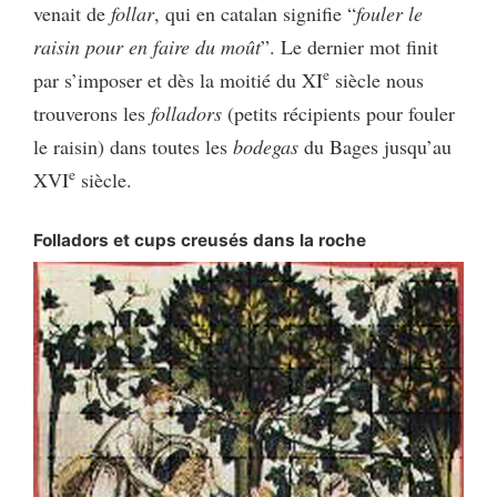
venait de
follar
, qui en catalan signifie “
fouler le
raisin pour en faire du moût
”. Le dernier mot finit
e
par s’imposer et dès la moitié du XI
siècle nous
trouverons les
folladors
(petits récipients pour fouler
le raisin) dans toutes les
bodegas
du Bages jusqu’au
e
XVI
siècle.
Folladors et cups creusés dans la roche