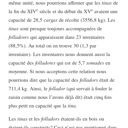
même unité, nous pourrions affirmer que les
tinas
de
e
e
la fin du XIV
siècle et du début du XV
avaient une
capacité de 28,5
cargas
de récolte (3556,8 kg). Les
tinas
sont presque toujours accompagnées de
folladores
qui apparaissent dans 23 inventaires
(88,5%). Au total on en trouve 30 (1,3 par
inventaire). Les inventaires nous donnent aussi la
capacité des
folladores
qui est de 5,7
somades
en
moyenne. Si nous acceptons cette relation nous
pourrions dire que la capacité des
folladors
était de
711,4 kg. Ainsi, le
follador
(qui servait à fouler le
raisin comme nous l’avons déjà dit) était cinq fois
plus petit en capacité que la
tina
.
Les
tinas
et les
folladors
étaient-ils en bois ou
étaient-ils construits? Ceci n’est pas mentionné dans