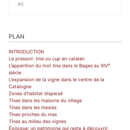
Plan
PLAN
Texte
Bibliographie
Notes
INTRODUCTION
Illustrations
Le pressoir:
tina
ou
cup
en catalan
Citer cet article
e
L’apparition du mot
tina
dans le Bages au XIV
Auteur
siècle
L’expansion de la vigne dans le centre de la
Catalogne
Zones d’habitat dispersé
Tinas
dans les maisons du village
Tinas
dans les
masías
.
Tinas
proches du mas
Tinas
au milieu des vignes
Épilogue: un patrimoine qui reste à découvrir.