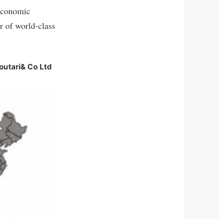
oeconomic
r of world-class
Boutari& Co Ltd