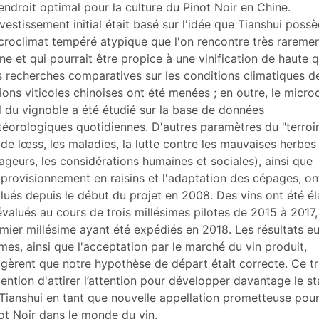
tes
endroit optimal pour la culture du Pinot Noir en Chine.
ustrations
nvestissement initial était basé sur l'idée que Tianshui poss
er cet article
roclimat tempéré atypique que l'on rencontre très rareme
eurs
ne et qui pourrait être propice à une vinification de haute q
 recherches comparatives sur les conditions climatiques d
ions viticoles chinoises ont été menées ; en outre, le micro
l du vignoble a été étudié sur la base de données
éorologiques quotidiennes. D'autres paramètres du "terroir
 de lœss, les maladies, la lutte contre les mauvaises herbes 
ageurs, les considérations humaines et sociales), ainsi que
pprovisionnement en raisins et l'adaptation des cépages, on
lués depuis le début du projet en 2008. Des vins ont été é
évalués au cours de trois millésimes pilotes de 2015 à 2017,
mier millésime ayant été expédiés en 2018. Les résultats e
es, ainsi que l'acceptation par le marché du vin produit,
gèrent que notre hypothèse de départ était correcte. Ce tr
ntention d'attirer l’attention pour développer davantage le st
Tianshui en tant que nouvelle appellation prometteuse pour
ot Noir dans le monde du vin.