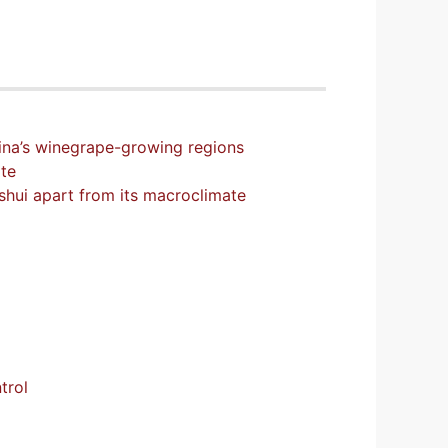
ina’s winegrape-growing regions
ate
nshui apart from its macroclimate
trol