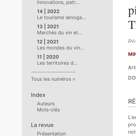
Innovations, patr…
p
14 | 2022
Le tourisme œnoga…
T
13 | 2021
Marchés du vin et…
Déco
12 | 2021
Les mondes du vin…
Mih
11 | 2020
Les territoires d…
Art
DOI
Tous les numéros
Ré
Index
R
Ind
Auteurs
Pla
Mots-clés
Tex
L'e
Bib
pro
La revue
An
not
Présentation