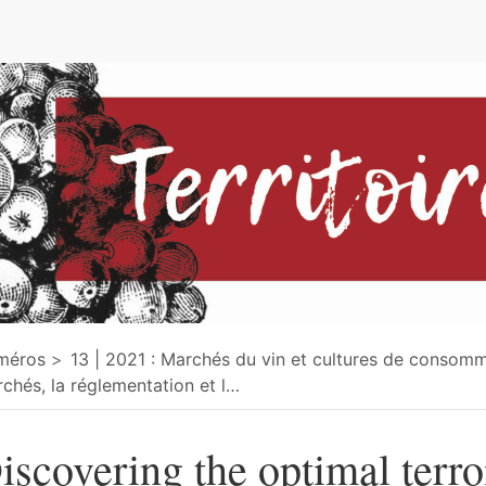
e
méros
13 | 2021 : Marchés du vin et cultures de consom
chés, la réglementation et l
…
iscovering the optimal terroi