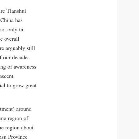
ure Tianshui
 China has
not only in
e overall
e arguably still
of our decade-
ing of awareness
ascent
ial to grow great
stment) around
ine region of
ne region about
ansu Province