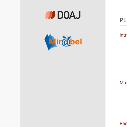
P
Int
Mat
Res