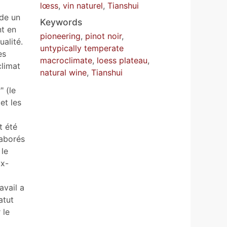
lœss
,
vin naturel
,
Tianshui
ède un
Keywords
nt en
pioneering
,
pinot noir
,
ualité.
untypically temperate
es
macroclimate
,
loess plateau
,
climat
natural wine
,
Tianshui
" (le
et les
t été
laborés
 le
ux-
avail a
atut
 le