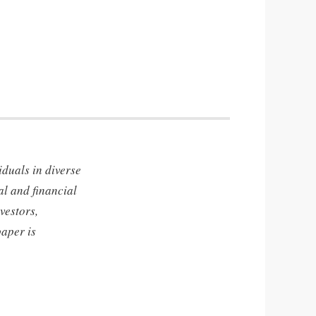
iduals in diverse
al and financial
vestors,
paper is