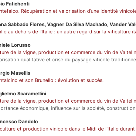
bio
Fatichenti
tefalco. Récupération et valorisation d’une identité vinicol
ana Sabbado
Flores
,
Vagner Da Silva
Machado
,
Vander
Va
talie au dehors de l’Italie : un autre regard sur la viticulture
niele
Lorusso
ture de la vigne, production et commerce du vin de Valtelin
orisation qualitative et crise du paysage viticole traditionne
orgio
Masellis
talcino et son Brunello : évolution et succès.
glielmo
Scaramellini
ture de la vigne, production et commerce du vin de Valtelin
ortance économique, influence sur la société, constructio
ancesco
Dandolo
iculture et production vinicole dans le Midi de l’Italie durant