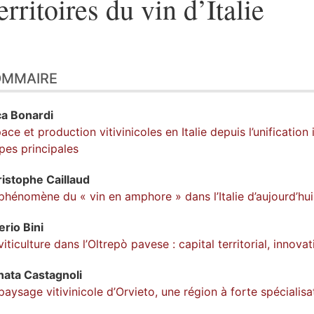
erritoires du vin d’Italie
OMMAIRE
ca
Bonardi
ace et production vitivinicoles en Italie depuis l’unification
pes principales
ristophe
Caillaud
phénomène du « vin en amphore » dans l’Italie d’aujourd’hui
erio
Bini
viticulture dans l’Oltrepò pavese : capital territorial, inno
nata
Castagnoli
paysage vitivinicole d’Orvieto, une région à forte spécialis