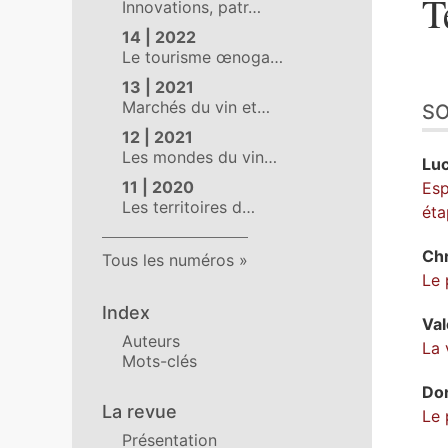
T
Innovations, patr…
14 | 2022
Le tourisme œnoga…
13 | 2021
Marchés du vin et…
S
12 | 2021
Les mondes du vin…
Lu
11 | 2020
Esp
Les territoires d…
éta
Ch
Tous les numéros
Le 
Index
Val
Auteurs
La 
Mots-clés
Do
La revue
Le 
Présentation