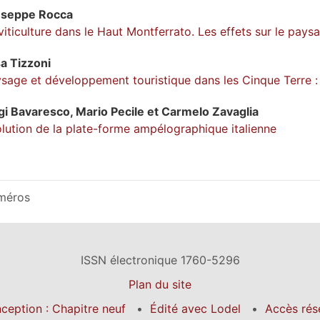
useppe
Rocca
viticulture dans le Haut Montferrato. Les effets sur le paysa
sa
Tizzoni
sage et développement touristique dans les Cinque Terre : le
gi
Bavaresco
,
Mario
Pecile
et
Carmelo
Zavaglia
lution de la plate-forme ampélographique italienne
méros
ISSN électronique 1760-5296
Plan du site
ception : Chapitre neuf
Édité avec Lodel
Accès rés