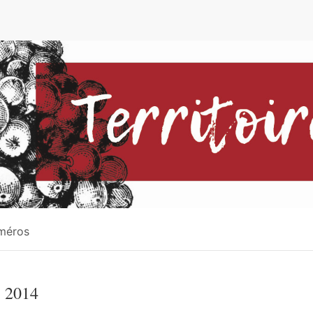
e
méros
 2014