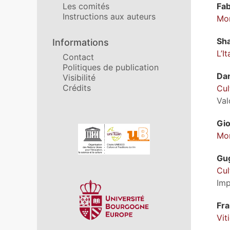
Fa
Les comités
Instructions aux auteurs
Mon
Sh
Informations
L’I
Contact
Politiques de publication
Da
Visibilité
Crédits
Cul
Val
Gi
Affiliations/partenaires
Mon
Gu
Cul
Imp
Fr
Vit