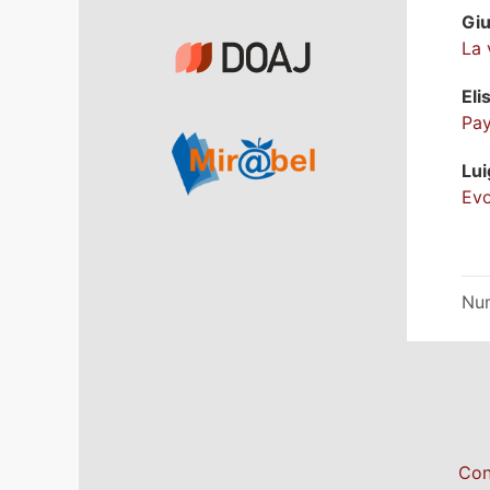
Gi
La 
Eli
Pay
Lui
Evo
Nu
Con