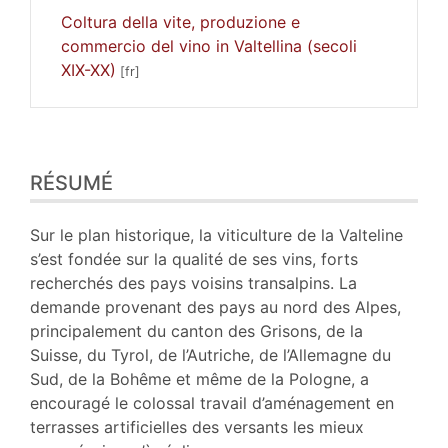
Coltura della vite, produzione e
commercio del vino in Valtellina (secoli
XIX-XX)
Résumé
RÉSUMÉ
Plan
Texte
Bibliographie
Sur le plan historique, la viticulture de la Valteline
Notes
s’est fondée sur la qualité de ses vins, forts
Illustrations
recherchés des pays voisins transalpins. La
Citer cet article
demande provenant des pays au nord des Alpes,
Auteur
principalement du canton des Grisons, de la
Suisse, du Tyrol, de l’Autriche, de l’Allemagne du
Sud, de la Bohême et même de la Pologne, a
encouragé le colossal travail d’aménagement en
terrasses artificielles des versants les mieux