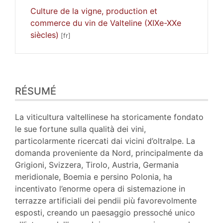
Culture de la vigne, production et
commerce du vin de Valteline (XIXe-XXe
siècles)
Résumé
RÉSUMÉ
Plan
Texte
Bibliographie
La viticultura valtellinese ha storicamente fondato
Notes
le sue fortune sulla qualità dei vini,
Illustrations
particolarmente ricercati dai vicini d’oltralpe. La
Citer cet article
domanda proveniente da Nord, principalmente da
Auteur
Grigioni, Svizzera, Tirolo, Austria, Germania
meridionale, Boemia e persino Polonia, ha
incentivato l’enorme opera di sistemazione in
terrazze artificiali dei pendii più favorevolmente
esposti, creando un paesaggio pressoché unico