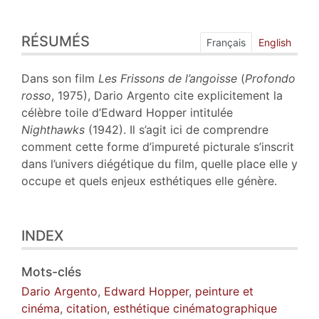
Résumés
RÉSUMÉS
Index
Français
English
Plan
Texte
Dans son film
Les Frissons de l’angoisse
(
Profondo
Bibliographie
rosso
, 1975), Dario Argento cite explicitement la
Notes
célèbre toile d’Edward Hopper intitulée
Citer cet article
Nighthawks
(1942). Il s’agit ici de comprendre
Auteur
comment cette forme d’impureté picturale s’inscrit
dans l’univers diégétique du film, quelle place elle y
occupe et quels enjeux esthétiques elle génère.
INDEX
Mots-clés
Dario Argento
,
Edward Hopper
,
peinture et
cinéma
,
citation
,
esthétique cinématographique