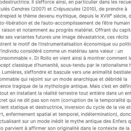
odestructrice. Il s’efforce ainsi, en particulier dans les recue
itulés
Cendres
(2007) et
Crépuscules
(2010), de prendre à
e
trepied le thème devenu mythique, depuis le XVIII
siècle, 
uto-libération et de l’auto-accomplissement de l’être humain
a raison et notamment au progrès matériel. Offrant du capi
de ses variantes futures une image dévastatrice, ces récits
ustrent le motif de l’instrumentalisation économique ou polit
l’individu considéré comme un matériau sans valeur : un
onsommable ». Di Rollo en vient ainsi à montrer comment l
cept classique d’humanité, sous-tendu par le rationalisme h
 Lumières, s’effondre et bascule vers une animalité bestiale
ommable qui rejoint sur un mode anarchique et débridé la
lence tragique de la mythologie antique. Mais c’est en défin
tout en installant la réalité terrestre tout entière dans un en
cret qui ne dit pas son nom (corruption de la temporalité q
ient statique et destructrice, inversion du cycle de la vie et
t, enfermement spatial et temporel, indétermination), donc
ctualisant sur un mode inédit le mythe antique des Enfers 
lo parvient à affirmer son originalité dans le contexte de la