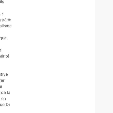
ils
de
 grâce
talisme
ique
e
érité
itive
fer
ui
 de la
 en
que Di