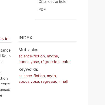
Citer cet article
PDF
INDEX
English
Mots-clés
stance
i Rollo
science-fiction
,
mythe
,
es
apocalypse
,
régression
,
enfer
Keywords
n
science-fiction
,
myth
,
ction
apocalypse
,
regression
,
hell
 cette
pensée
re