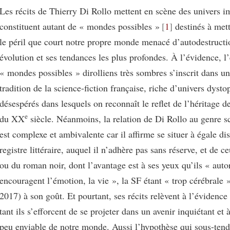
Les récits de Thierry Di Rollo mettent en scène des univers i
constituent autant de « mondes possibles »
1
destinés à met
le péril que court notre propre monde menacé d’autodestructi
évolution et ses tendances les plus profondes. À l’évidence, l
« mondes possibles » dirolliens très sombres s’inscrit dans u
tradition de la science-fiction française, riche d’univers dysto
désespérés dans lesquels on reconnaît le reflet de l’héritage 
e
du XX
siècle. Néanmoins, la relation de Di Rollo au genre sc
est complexe et ambivalente car il affirme se situer à égale di
registre littéraire, auquel il n’adhère pas sans réserve, et de c
ou du roman noir, dont l’avantage est à ses yeux qu’ils « autor
encouragent l’émotion, la vie », la SF étant « trop cérébrale 
2017) à son goût. Et pourtant, ses récits relèvent à l’évidence 
tant ils s’efforcent de se projeter dans un avenir inquiétant et
peu enviable de notre monde. Aussi l’hypothèse qui sous-tend