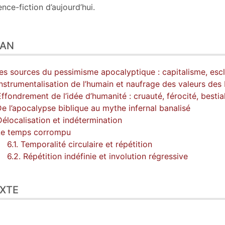
ence-fiction d’aujourd’hui.
LAN
Les sources du pessimisme apocalyptique : capitalisme, escl
Instrumentalisation de l’humain et naufrage des valeurs des
Effondrement de l’idée d’humanité : cruauté, férocité, bestial
De l’apocalypse biblique au mythe infernal banalisé
Délocalisation et indétermination
Le temps corrompu
6.1. Temporalité circulaire et répétition
6.2. Répétition indéfinie et involution régressive
XTE