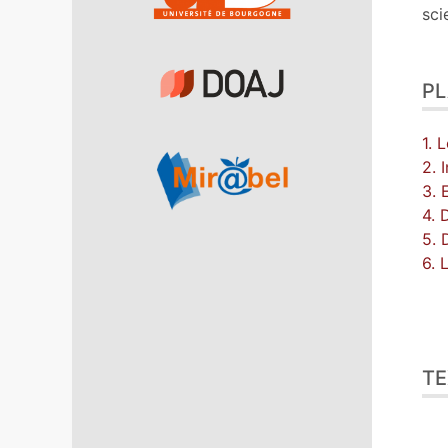
sci
P
1. 
2. 
3. 
4. 
5. 
6. 
TE