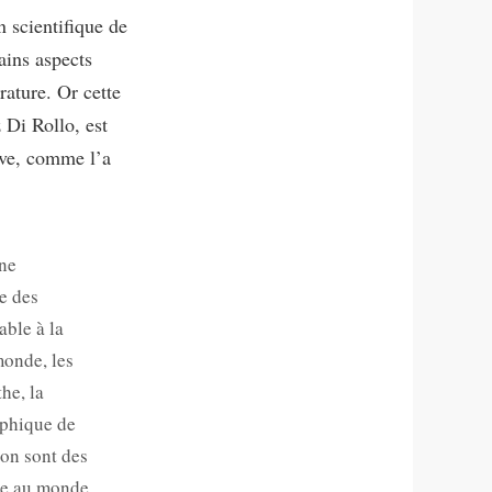
n scientifique de
ains aspects
rature. Or cette
 Di Rollo, est
ive, comme l’a
une
e des
able à la
monde, les
he, la
aphique de
tion sont des
le au monde