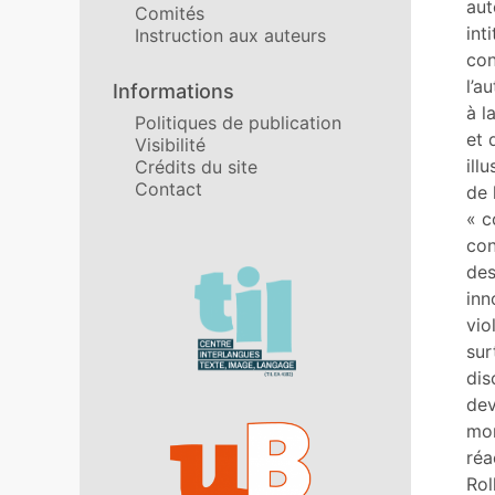
aut
Comités
int
Instruction aux auteurs
con
l’a
Informations
à l
Politiques de publication
et 
Visibilité
ill
Crédits du site
Contact
de 
« c
con
des
Affiliations/partenaires
inn
vio
sur
dis
dev
mor
réa
Rol