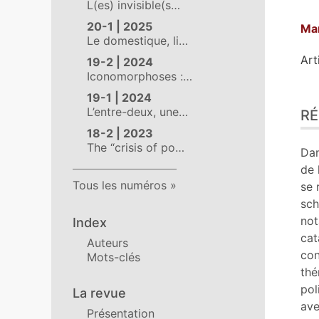
L(es) invisible(s…
20-1 | 2025
Ma
Le domestique, li…
Art
19-2 | 2024
Iconomorphoses :…
19-1 | 2024
Ré
L’entre-deux, une…
R
Ind
Pla
18-2 | 2023
The “crisis of po…
Tex
Dan
Bib
de 
No
Tous les numéros
se 
Cit
sch
Aut
not
Index
cat
Auteurs
con
Mots-clés
thé
pol
La revue
ave
Présentation