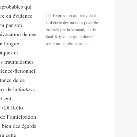
mprobables qui
tre en évidence
1
Expression qui renvoie à
la théorie des mondes possibles
on par son
inspirée par la sémantique de
’évocation de ces
Saul Kripke, et qui a donné
ne longue
son nom au séminaire de
…
piques et
des traumatismes
ience-fictionnel
stance de ce
eux de la
fantasy
isent,
» (Di Rollo
de l’anticipation
 à bien des égards
ra cette