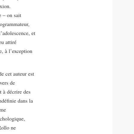
exion.
 – on sait
programmateur,
 l’adolescence, et
u attiré
e, à l’exception
e cet auteur est
avers de
t à décrire des
définie dans la
ème
ychologique,
Rollo ne