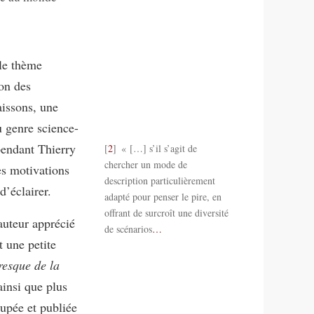
 le thème
son des
issons, une
u genre science-
pendant Thierry
2
« […] s’il s’agit de
chercher un mode de
es motivations
description particulièrement
d’éclairer.
adapté pour penser le pire, en
offrant de surcroît une diversité
auteur apprécié
de scénarios
…
t une petite
resque de la
ainsi que plus
oupée et publiée