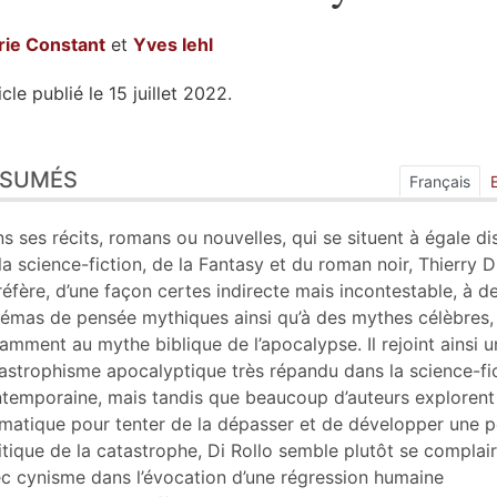
rie
Constant
et
Yves
Iehl
icle publié le 15 juillet 2022.
sumés
ÉSUMÉS
ex
Français
n
te
s ses récits, romans ou nouvelles, qui se situent à égale di
liographie
la science-fiction, de la Fantasy et du roman noir, Thierry D
tes
réfère, d’une façon certes indirecte mais incontestable, à d
er cet article
émas de pensée mythiques ainsi qu’à des mythes célèbres,
eurs
amment au mythe biblique de l’apocalypse. Il rejoint ainsi u
astrophisme apocalyptique très répandu dans la science-fi
temporaine, mais tandis que beaucoup d’auteurs explorent
matique pour tenter de la dépasser et de développer une 
itique de la catastrophe, Di Rollo semble plutôt se complai
c cynisme dans l’évocation d’une régression humaine