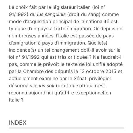
Texte
Le choix fait par le législateur italien (loi n°
Bibliographie
91/1992) du
ius sanguinis
(droit du sang) comme
Notes
mode d’acquisition principal de la nationalité est
Citer cet article
typique d’un pays à forte émigration. Or depuis de
Auteur
nombreuses années, l’Italie est passée de pays
d’émigration à pays d’immigration. Quelle(s)
incidence(s) un tel changement doit-il avoir sur la
loi n° 91/1992 qui est très critiquée ? Ne faudrait-il
pas, comme le prévoit le texte de loi unifié adopté
par la Chambre des députés le 13 octobre 2015 et
actuellement examiné par le Sénat, privilégier
désormais le
ius soli
(droit du sol) qui n’est
reconnu aujourd’hui qu’à titre exceptionnel en
Italie ?
INDEX