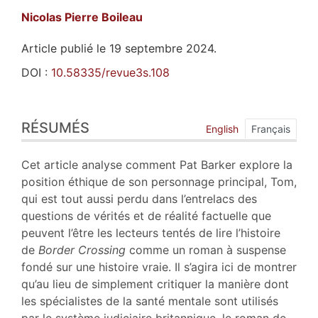
Nicolas Pierre
Boileau
Article publié le 19 septembre 2024.
DOI :
10.58335/revue3s.108
Résumés
RÉSUMÉS
Index
English
Français
Plan
Texte
Cet article analyse comment Pat Barker explore la
Bibliographie
position éthique de son personnage principal, Tom,
Notes
qui est tout aussi perdu dans l’entrelacs des
Citer cet article
questions de vérités et de réalité factuelle que
Auteur
peuvent l’être les lecteurs tentés de lire l’histoire
de
Border Crossing
comme un roman à suspense
fondé sur une histoire vraie. Il s’agira ici de montrer
qu’au lieu de simplement critiquer la manière dont
les spécialistes de la santé mentale sont utilisés