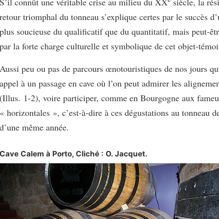
S’il connût une véritable crise au milieu du XX
siècle, la rés
retour triomphal du tonneau s’explique certes par le succès d
plus soucieuse du qualificatif que du quantitatif, mais peut-êtr
par la forte charge culturelle et symbolique de cet objet-témoi
Aussi peu ou pas de parcours œnotouristiques de nos jours qu
appel à un passage en cave où l’on peut admirer les aligneme
(Illus. 1-2), voire participer, comme en Bourgogne aux fameu
« horizontales », c’est-à-dire à ces dégustations au tonneau de
d’une même année.
Cave Calem à Porto, Cliché : O. Jacquet.