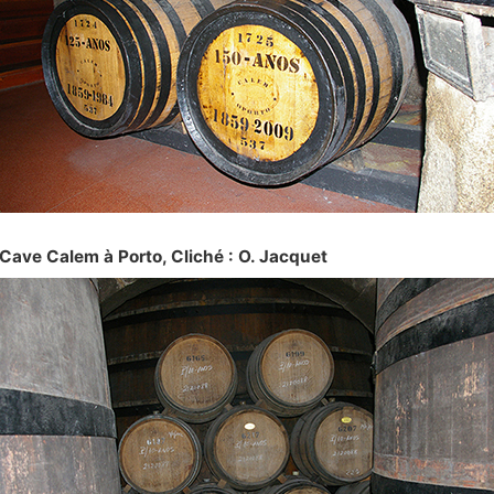
Cave Calem à Porto, Cliché : O. Jacquet