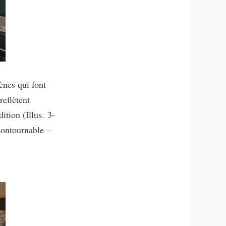
ènes qui font
reflètent
ition (Illus. 3-
ncontournable –