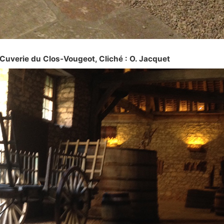
Cuverie du Clos-Vougeot, Cliché : O. Jacquet