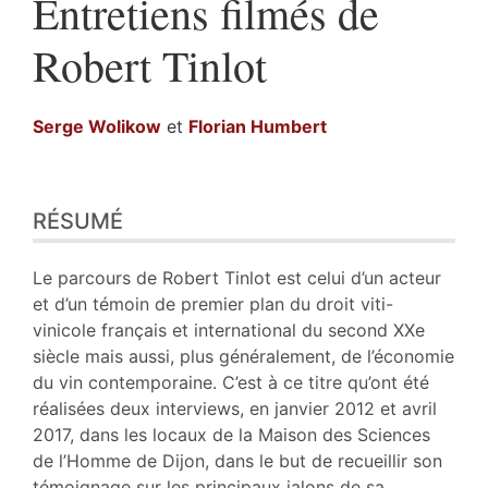
Entretiens filmés de
Robert Tinlot
Serge
Wolikow
et
Florian
Humbert
Résumé
RÉSUMÉ
Index
Plan
Texte
Le parcours de Robert Tinlot est celui d’un acteur
Illustrations
et d’un témoin de premier plan du droit viti-
Citer cet article
vinicole français et international du second XXe
Auteurs
siècle mais aussi, plus généralement, de l’économie
du vin contemporaine. C’est à ce titre qu’ont été
réalisées deux interviews, en janvier 2012 et avril
2017, dans les locaux de la Maison des Sciences
de l’Homme de Dijon, dans le but de recueillir son
témoignage sur les principaux jalons de sa