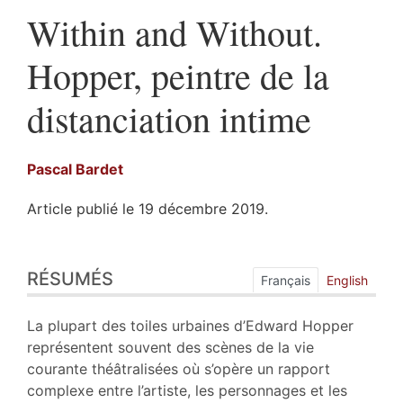
Within and Without.
Hopper, peintre de la
distanciation intime
Pascal
Bardet
Article publié le 19 décembre 2019.
Résumés
RÉSUMÉS
Index
Français
English
Plan
Texte
La plupart des toiles urbaines d’Edward Hopper
Bibliographie
représentent souvent des scènes de la vie
Notes
courante théâtralisées où s’opère un rapport
Citer cet article
complexe entre l’artiste, les personnages et les