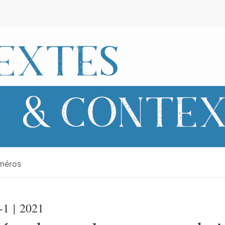
méros
-1
| 2021