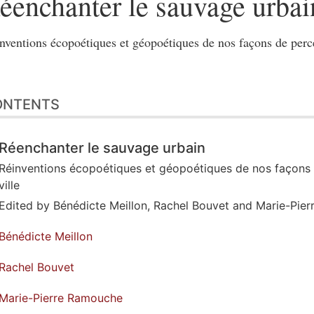
éenchanter le sauvage urbai
nventions écopoétiques et géopoétiques de nos façons de percev
ONTENTS
Réenchanter le sauvage urbain
Réinventions écopoétiques et géopoétiques de nos façons d
ville
Edited by
Bénédicte
Meillon
,
Rachel
Bouvet
and
Marie-Pier
Bénédicte
Meillon
Rachel
Bouvet
Marie-Pierre
Ramouche