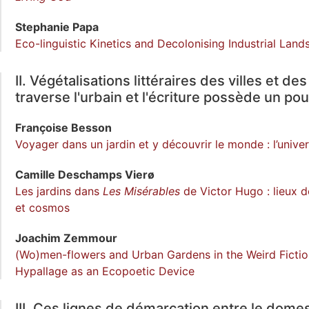
Stephanie
Papa
Eco-linguistic Kinetics and Decolonising Industrial Land
II. Végétalisations littéraires des villes et 
traverse l'urbain et l'écriture possède un p
Françoise
Besson
Voyager dans un jardin et y découvrir le monde : l’unive
Camille
Deschamps Vierø
Les jardins dans
Les Misérables
de Victor Hugo : lieux 
et cosmos
Joachim
Zemmour
(Wo)men-flowers and Urban Gardens in the Weird Fictio
Hypallage as an Ecopoetic Device
III. Ces lignes de démarcation entre le dome