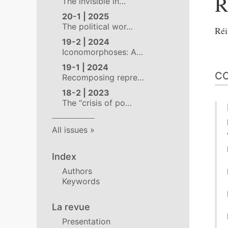
R
The invisible in…
20-1 | 2025
The political wor…
Réi
19-2 | 2024
Iconomorphoses: A…
19-1 | 2024
C
Recomposing repre…
18-2 | 2023
The “crisis of po…
All issues
Index
Authors
Keywords
La revue
Presentation