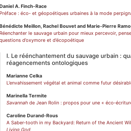
Daniel A.
Finch-Race
Préface : éco- et géopoétiques urbaines à la mode perpign
Bénédicte
Meillon
,
Rachel
Bouvet
and
Marie-Pierre
Ramo
Réenchanter le sauvage urbain pour mieux percevoir, penser 
questions d’oxymore et d’écopoétique
I. Le réénchantement du sauvage urbain : q
réagencements ontologiques
Marianne
Celka
L’envahissement végétal et animal comme futur désirable
Marinella
Termite
Savannah
de Jean Rolin : propos pour une « éco-écritur
Caroline
Durand-Rous
A Saber-tooth in my Backyard: Return of the Ancient Wil
Living God