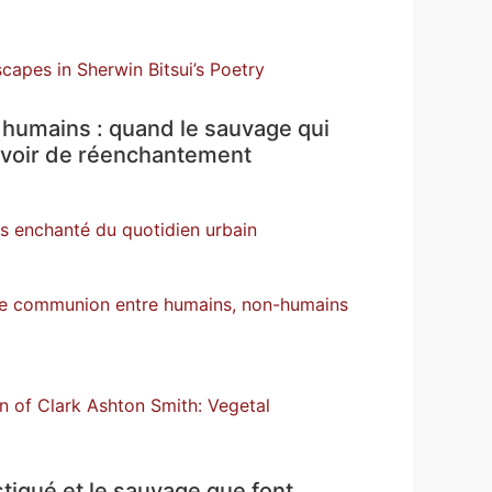
scapes in Sherwin Bitsui’s Poetry
des humains : quand le sauvage qui
ouvoir de réenchantement
rs enchanté du quotidien urbain
de communion entre humains, non-humains
n of Clark Ashton Smith: Vegetal
stiqué et le sauvage que font