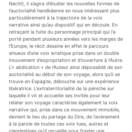
Bibliographie
Nacht
), il s’agira d’étudier les nouvelles formes de
Notes
l’auctorialité handkéenne en nous intéressant plus
Citer cet article
particulièrement à la trajectoire de la voix
Auteur
narrative ainsi qu’au dispositif qui en découle. En
retraçant la fuite du personnage principal qui l’a
porté pendant plusieurs années vers les marges de
l’Europe, le récit dessine en effet le parcours
sinueux d’une voix erratique prise dans un double
mouvement d’expropriation et d’ouverture à l’Autre.
L’« abdication » de l’Auteur ainsi dépossédé de son
auctorialité au début de son voyage, alors qu’il se
trouve en Espagne, débouche sur une expérience
libératrice. L’extraterritorialité de la péniche sur
laquelle il vit et accueille ses invités pour leur
relater son voyage caractérise également la voix
narrative qui, prise dans ce mouvement immobile,
devient le lieu du partage du Dire, de l’avènement
à la parole de toutes ces voix tues, autres et
clandestines qu’il recueille pour fonder une