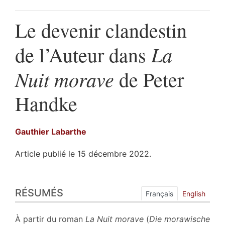
Le devenir clandestin
La
de l’Auteur dans
Nuit morave
de Peter
Handke
Gauthier
Labarthe
Article publié le 15 décembre 2022.
Résumés
RÉSUMÉS
Index
Français
English
Plan
Texte
À partir du roman
La Nuit morave
(
Die morawische