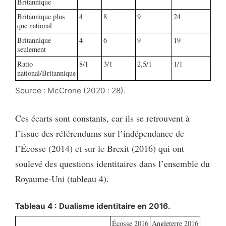
Britannique
Britannique plus
4
8
9
24
que national
Britannique
4
6
9
19
seulement
Ratio
8/1
3/1
2,5/1
1/1
national/Britannique
Source : McCrone (2020 : 28).
Ces écarts sont constants, car ils se retrouvent à
l’issue des référendums sur l’indépendance de
l’Écosse (2014) et sur le Brexit (2016) qui ont
soulevé des questions identitaires dans l’ensemble du
Royaume-Uni (tableau 4).
Tableau 4 : Dualisme identitaire en 2016.
Écosse 2016
Angleterre 2016