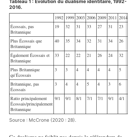
Tableau 1 : Évolution du dualisme identitaire, 1992-
2016.
1992
1999
2003
2006
2009
2011
2014
201
Écossais, pas
19
32
31
33
27
31
23
27
Britannique
Plus Écossais que
40
35
34
32
31
34
26
31
Britannique
Également Écossais et
33
22
22
21
26
24
32
33
Britannique
Plus Britannique
3
3
4
4
4
4
5
4
qu’Écossais
Britannique, pas
3
4
4
5
4
3
6
6
Écossais
Ratio principalement
9/1
9/1
8/1
7/1
7/1
9/1
4/1
6/1
Écossais/principalement
Britannique
Source : McCrone (2020 : 28).
Ce dualisme ne faiblit pas depuis le référendum de