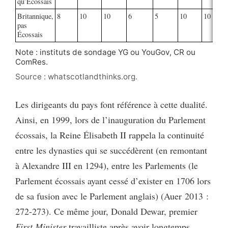
qu’Écossais
Britannique,
8
10
10
6
5
10
10
pas
Écossais
Note : instituts de sondage YG ou YouGov, CR ou
ComRes.
Source : whatscotlandthinks.org.
Les dirigeants du pays font référence à cette dualité.
Ainsi, en 1999, lors de l’inauguration du Parlement
écossais, la Reine Élisabeth II rappela la continuité
entre les dynasties qui se succédèrent (en remontant
à Alexandre III en 1294), entre les Parlements (le
Parlement écossais ayant cessé d’exister en 1706 lors
de sa fusion avec le Parlement anglais) (Auer 2013 :
272-273). Ce même jour, Donald Dewar, premier
First Minister
travailliste après avoir longtemps