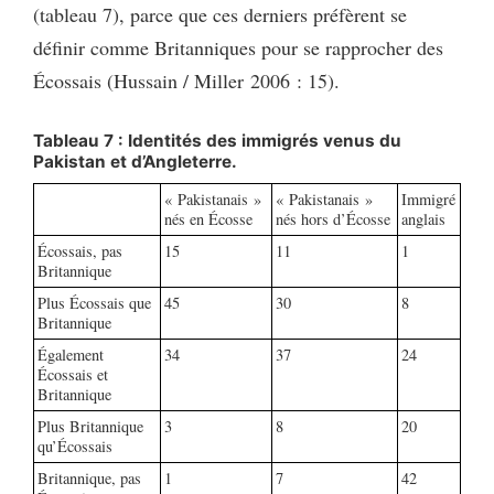
(tableau 7), parce que ces derniers préfèrent se
définir comme Britanniques pour se rapprocher des
Écossais (Hussain / Miller 2006 : 15).
Tableau 7 : Identités des immigrés venus du
Pakistan et d’Angleterre.
« Pakistanais »
« Pakistanais »
Immigré
nés en Écosse
nés hors d’Écosse
anglais
Écossais, pas
15
11
1
Britannique
Plus Écossais que
45
30
8
Britannique
Également
34
37
24
Écossais et
Britannique
Plus Britannique
3
8
20
qu’Écossais
Britannique, pas
1
7
42