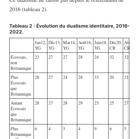
2016 (tableau 2).
Tableau 2 : Évolution du dualisme identitaire, 2016-
2022.
Jan12,
Déc13,
Mar14,
Août16,
Juin18,
Déc20,
Avr21,
YG
YG
YG
YG
YG
CR
CR
Écossais,
23
27
27
28
24
32
32
non
Britannique
Plus
28
27
24
28
33
20
21
Écossais
que
Britannique
Autant
28
27
28
29
23
25
27
Écossais
que
Britannique
Plus
6
4
5
4
9
6
5
Britannique