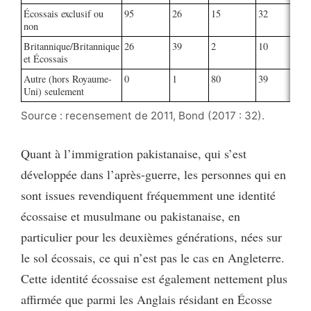
Écossais exclusif ou
95
26
15
32
5
non
Britannique/Britannique
26
39
2
10
4
et Écossais
Autre (hors Royaume-
0
1
80
39
1
Uni) seulement
Source : recensement de 2011, Bond (2017 : 32).
Quant à l’immigration pakistanaise, qui s’est
développée dans l’après-guerre, les personnes qui en
sont issues revendiquent fréquemment une identité
écossaise et musulmane ou pakistanaise, en
particulier pour les deuxièmes générations, nées sur
le sol écossais, ce qui n’est pas le cas en Angleterre.
Cette identité écossaise est également nettement plus
affirmée que parmi les Anglais résidant en Écosse