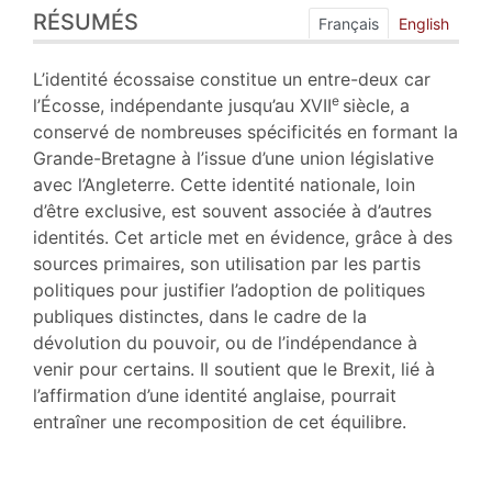
RÉSUMÉS
Index
Français
English
Plan
Texte
L’identité écossaise constitue un entre-deux car
Bibliographie
e
l’Écosse, indépendante jusqu’au XVII
siècle, a
Citer cet article
conservé de nombreuses spécificités en formant la
Auteur
Grande-Bretagne à l’issue d’une union législative
avec l’Angleterre. Cette identité nationale, loin
d’être exclusive, est souvent associée à d’autres
identités. Cet article met en évidence, grâce à des
sources primaires, son utilisation par les partis
politiques pour justifier l’adoption de politiques
publiques distinctes, dans le cadre de la
dévolution du pouvoir, ou de l’indépendance à
venir pour certains. Il soutient que le Brexit, lié à
l’affirmation d’une identité anglaise, pourrait
entraîner une recomposition de cet équilibre.