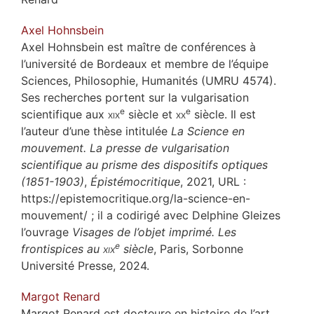
Axel
Hohnsbein
Axel Hohnsbein est maître de conférences à
l’université de Bordeaux et membre de l’équipe
Sciences, Philosophie, Humanités (UMRU 4574).
Ses recherches portent sur la vulgarisation
e
e
scientifique aux
xix
siècle et
xx
siècle. Il est
l’auteur d’une thèse intitulée
La Science en
mouvement. La presse de vulgarisation
scientifique au prisme des dispositifs optiques
(1851-1903)
,
Épistémocritique
, 2021, URL :
https://epistemocritique.org/la-science-en-
mouvement/ ; il a codirigé avec Delphine Gleizes
l’ouvrage
Visages de l’objet imprimé. Les
e
frontispices au
xix
siècle
, Paris, Sorbonne
Université Presse, 2024.
Margot
Renard
Margot Renard est docteure en histoire de l’art,